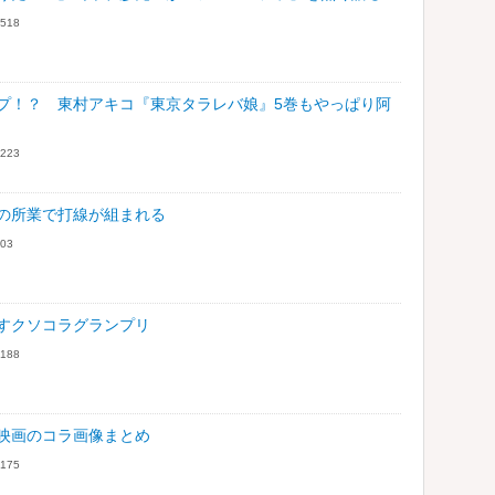
518
プ！？ 東村アキコ『東京タラレバ娘』5巻もやっぱり阿
223
の所業で打線が組まれる
03
すクソコラグランプリ
188
映画のコラ画像まとめ
175