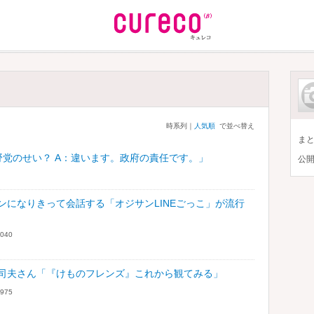
時系列｜
人気順
で並べ替え
ま
党のせい？ A：違います。政府の責任です。」
公
ンになりきって会話する「オジサンLINEごっこ」が流行
040
司夫さん「『けものフレンズ』これから観てみる」
975