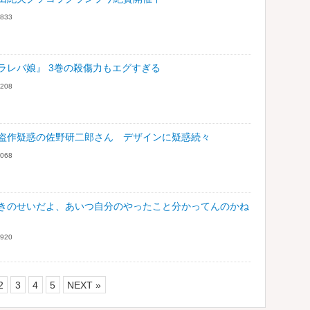
833
ラレバ娘』 3巻の殺傷力もエグすぎる
208
盗作疑惑の佐野研二郎さん デザインに疑惑続々
068
きのせいだよ、あいつ自分のやったこと分かってんのかね
920
2
3
4
5
NEXT »