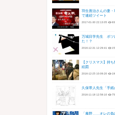
羽生善治さんの妻・
で連続ツイート
2017-01-30 22:13:05
93
万城目学先生 ボツ
た！？
2016-12-31 12:29:41
15
【クリスマス】持ち
絵図
2016-12-25 10:09:20
19
久保帯人先生「手紙
2016-11-18 12:58:10
75
「庵野……オレの負