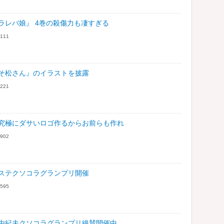
ラレバ娘』 4巻の殺傷力も凄すぎる
111
そ松さん』のイラストを披露
221
究極にダサいロゴ作るからお前らも作れ
902
 報ステクソコラグランプリ開催
595
由紀夫クソコラグランプリ絶賛開催中