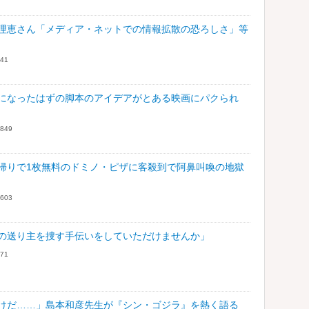
理恵さん「メディア・ネットでの情報拡散の恐ろしさ」等
41
になったはずの脚本のアイデアがとある映画にパクられ
849
帰りで1枚無料のドミノ・ピザに客殺到で阿鼻叫喚の地獄
603
の送り主を捜す手伝いをしていただけませんか」
71
けだ……」島本和彦先生が『シン・ゴジラ』を熱く語る