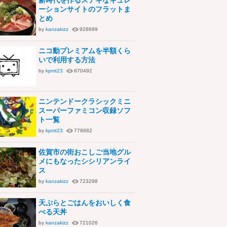
新時代を作るステキなキュレ
ーションサイトのフラットま
とめ
by
kanzakizz
928699
ニコ動プレミアムを半額くら
いで利用する方法
by
kpmt23
870492
ニンテンドークラシックミニ
スーパーファミコン収録ソフ
ト一覧
by
kpmt23
778682
佐賀市の街おこしご当地グル
メにもなったシシリアンライ
ス
by
kanzakizz
723298
天ぷらとごはんをおいしく食
べる天丼
by
kanzakizz
721026