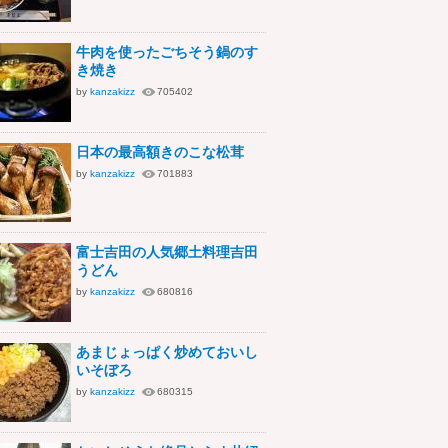
牛肉を使ったごちそう鍋のす
き焼き
by
kanzakizz
705402
日本の最高額きのこな松茸
by
kanzakizz
701883
富士吉田の人気郷土料理吉田
うどん
by
kanzakizz
680816
あまじょっぱく炒めておいし
いそぼろ
by
kanzakizz
680315