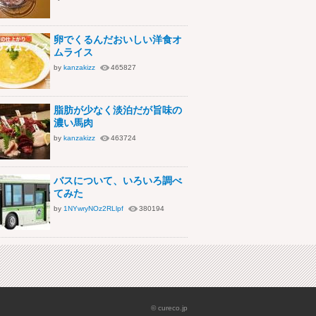
卵でくるんだおいしい洋食オ
ムライス
by
kanzakizz
465827
脂肪が少なく淡泊だが旨味の
濃い馬肉
by
kanzakizz
463724
バスについて、いろいろ調べ
てみた
by
1NYwryNOz2RLlpf
380194
© cureco.jp