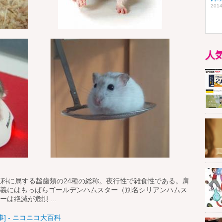
2014
人
ネズミ亜科に属する齧歯類の24種の総称。夜行性で雑食性である。肩
義にはもっぱらゴールデンハムスター（別名シリアンハムス
絶滅が危惧 ...
] - ニコニコ大百科