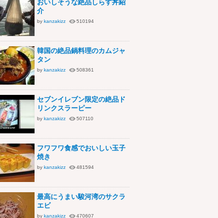
おいしそうな絶品しらす丼紹
介
by
kanzakizz
510194
韓国の絶品鍋料理のカムジャ
タン
by
kanzakizz
508361
セブンイレブン限定の絶品ド
リンクスラーピー
by
kanzakizz
507110
フワフワ食感でおいしい玉子
焼き
by
kanzakizz
481594
最高にうまい駿河湾のサクラ
エビ
by
kanzakizz
470607