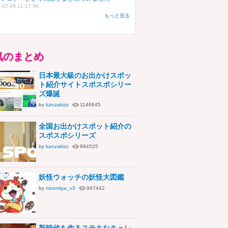
-02-18 11:17:36
もっと見る
気のまとめ
日本最大級のお出かけスポッ
ト紹介サイトスポスポシリー
ズ爆誕
by
kanzakizz
1146645
全国お出かけスポット紹介の
スポスポシリーズ
by
kanzakizz
994525
妖怪ウォッチの妖怪大図鑑
by
ninomiya_v3
947442