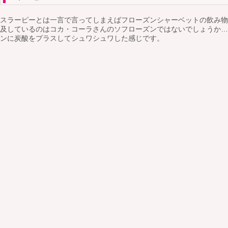
スラーピーとは一言で言ってしまえばフローズンシャーベットの飲み物
及しているのはコカ・コーラさんのソフローズンではないでしょうか…
ンに炭酸をプラスしてシュワシュワした感じです。