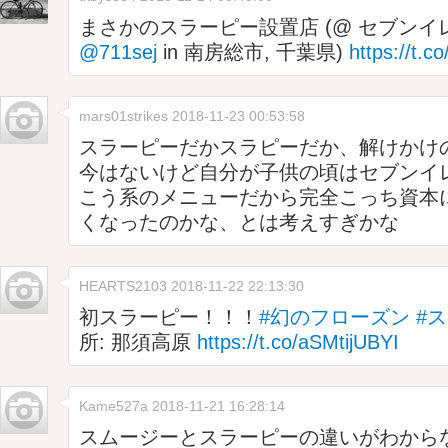
まさかのスラーピー設置店 (@ セブンイレ
@711sej
in 南房総市, 千葉県)
https://t.
mars01strikes
2018-11-23 00:53:58
スラーピーだかスラピーだか、解けかけ
今はないけど自分が子供の頃はセブンイ
こう系のメニューだから完全こっち資本
くなったのかな、とは考えすぎかな
HEARTS2103
2018-11-22 22:13:30
初スラーピー！！！
#幻のフローズン
#
所: 那須高原
https://t.co/aSMtijUBYI
Kame527a
2018-11-21 16:28:14
スムージーとスラーピーの違いがわから