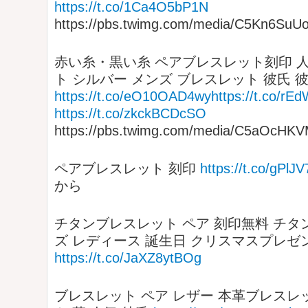
https://t.co/1Ca4O5bP1N
https://pbs.twimg.com/media/C5Kn6SuU
赤い糸・黒い糸 ペアブレスレット刻印 人
ト シルバー メンズ ブレスレット 彼氏 
https://t.co/eO10OAD4wyhttps://t.co/
https://t.co/zkckBCDcSO
https://pbs.twimg.com/media/C5aOcHK
ペアブレスレット 刻印
https://t.co/gPlJ
から
チタンブレスレット ペア 刻印無料 チタ
ズ レディース 誕生日 クリスマスプレゼ
https://t.co/JaXZ8ytBOg
ブレスレット ペア レザー 本革ブレスレ