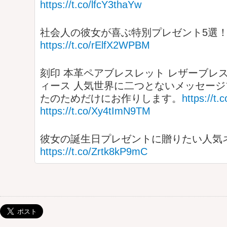
https://t.co/lfcY3thaYw
社会人の彼女が喜ぶ特別プレゼント5選
https://t.co/rElfX2WPBM
刻印 本革ペアブレスレット レザーブレス
ィース 人気世界に二つとないメッセー
たのためだけにお作りします。
https://t
https://t.co/Xy4tImN9TM
彼女の誕生日プレゼントに贈りたい人気
https://t.co/Zrtk8kP9mC