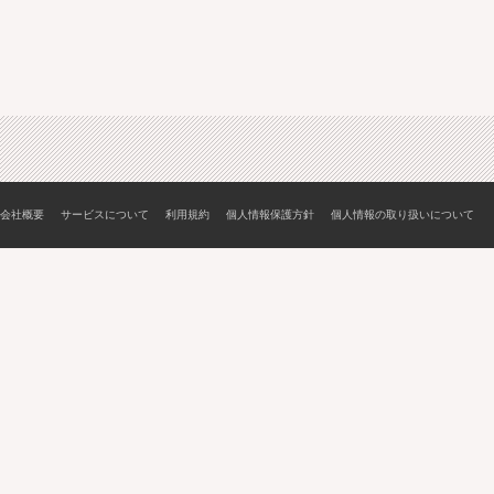
会社概要
サービスについて
利用規約
個人情報保護方針
個人情報の取り扱いについて