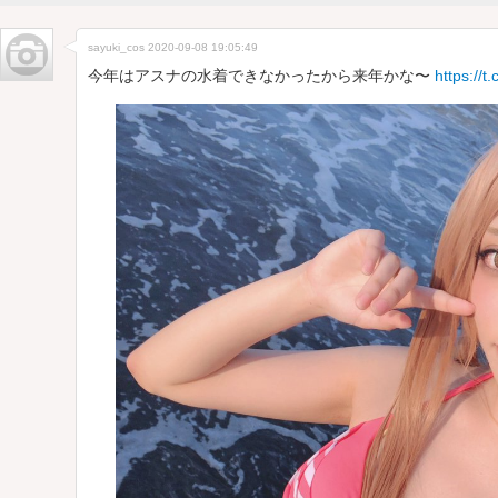
sayuki_cos
2020-09-08 19:05:49
今年はアスナの水着できなかったから来年かな〜
https://