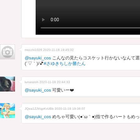
mocchi1026
2020-11-18 19:45:32
@sayuki_cos
こんなの見たらコスケット行かないなんて選
(´▽｀)/💕
#さゆきちしか勝たん
lunataroh
2020-11-18 20:44:33
@sayuki_cos
可愛いー❤️
JQoa1ZJVqpKvUBb
2020-11-18 19:36:07
@sayuki_cos
めちゃ可愛い(●´ω｀●)指で作るハートもめっちゃ