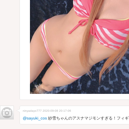
ninyadayo777
2020-09-08 20:17:06
@sayuki_cos
紗雪ちゃんのアスナマジモンすぎる！フィギア