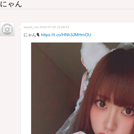
にゃん
sayuki_cos
2020-07-26 23:08:51
にゃん🐈
https://t.co/HNh3JMHmOU