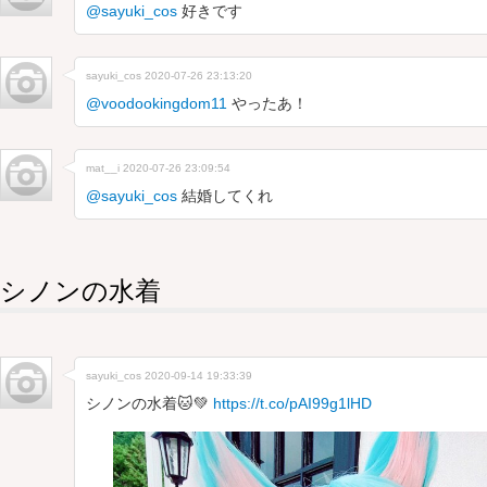
@sayuki_cos
好きです
sayuki_cos
2020-07-26 23:13:20
@voodookingdom11
やったあ！
mat__i
2020-07-26 23:09:54
@sayuki_cos
結婚してくれ
シノンの水着
sayuki_cos
2020-09-14 19:33:39
シノンの水着🐱💚
https://t.co/pAI99g1lHD