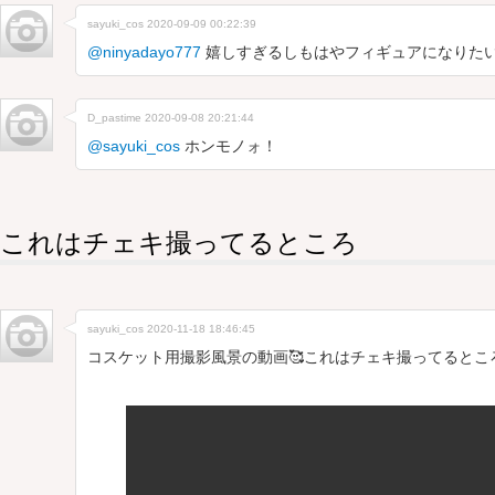
sayuki_cos
2020-09-09 00:22:39
@ninyadayo777
嬉しすぎるしもはやフィギュアになりたい(
D_pastime
2020-09-08 20:21:44
@sayuki_cos
ホンモノォ！
これはチェキ撮ってるところ
sayuki_cos
2020-11-18 18:46:45
コスケット用撮影風景の動画🥰これはチェキ撮ってるところ(