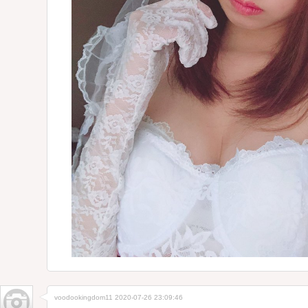
voodookingdom11
2020-07-26 23:09:46