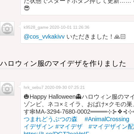
た状態でスタートボタン押して更新……
😎
k9528_game
2020-10-01 11:26:36
@cos_vvkakivv
いただきました！🙏🏻
ハロウィン服のマイデザを作りました
hrk_sebu7
2020-09-30 07:25:21
🎃Happy Halloween👻ハロウィン服
ゾンビ、ネコ×ミイラ、おばけ×クモの巣
す🕸MA-3294-7680-0002════⊹⊱❖⊰
つまれどうぶつの森
#AnimalCrossing
イデザイン
#マイデザ
#マイデザイン配
https://t.co/DGT2eaHpIF