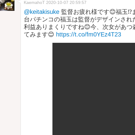
KaemahoT
2020-10-07 20:59:57
@keitakisuke
監督お疲れ様です😊福玉⁉
台パチンコの福玉は監督がデザインされた
利益ありまくりですね😊今、次女があつ
てみます😊
https://t.co/fm0YEz4T23