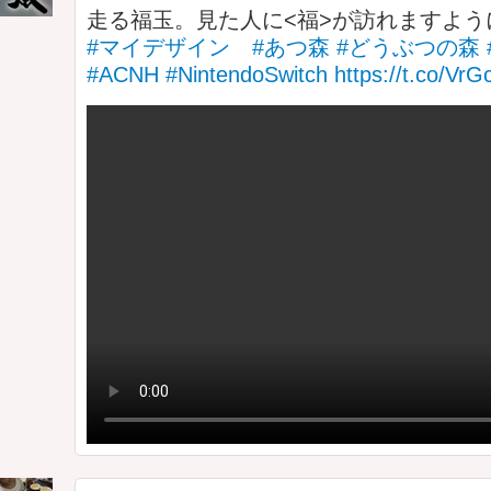
走る福玉。見た人に<福>が訪れますよ
#マイデザイン
#あつ森
#どうぶつの森
#ACNH
#NintendoSwitch
https://t.co/V