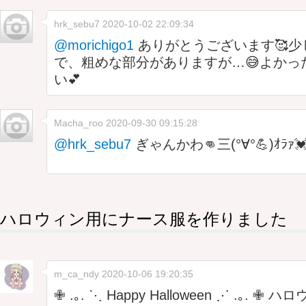
hrk_sebu7
2020-10-02 22:09:34
@morichigo1
ありがとうございます🥰少
で、粗めな部分がありますが…😅よかっ
い💕
Macha_roo
2020-09-30 09:15:28
@hrk_sebu7
ぎゃんかわ👊三(°∀°💪)ｵﾗｧ💓((
ハロウィン用にナース服を作りました
m_ca_ndy
2020-10-06 19:20:35
✙ .｡. ⋱ Happy Halloween ⋰ .｡.