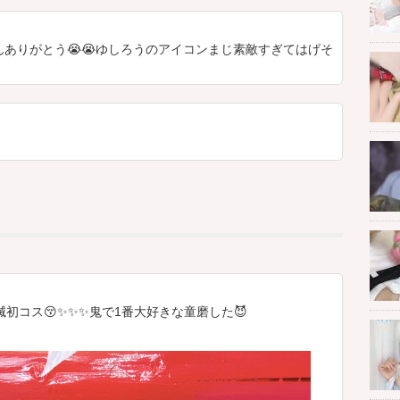
ありがとう😭😭ゆしろうのアイコンまじ素敵すぎてはげそ
ス
滅初コス😚✨✨✨鬼で1番大好きな童磨した😈