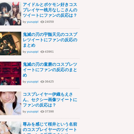
アイドルとポケモン好きコス
プレイヤー桃月なしこさんの
ツイートにファンの反応は？
by
yuzupipl
24059
鬼滅の刃の宇髄天元のコスプ
レツイートにファンの反応の
まとめ
by
yuzupipl
43961
鬼滅の刃の童磨のコスプレツ
イートにファンの反応のまと
め
by
yuzupipl
36425
コスプレイヤー伊織もえさ
ん、セクシー画像ツイートに
ファンの反応は？
by
yuzupipl
37398
尊みを感じて桜井という名前
のコスプレイヤーのツイート