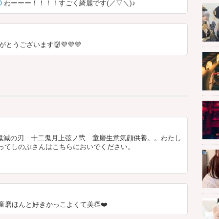
0
わーーー！！！！すごく綺麗です(／▽＼)♪
とうございます👹💜💜💜
プレ/鬼滅の刃 十二鬼月上弦ノ弐 童磨生意気顔供養。。わたし
ってしのぶさんはこちらにおいでください。
磨ほんと好きかっこよくて美👏❤️