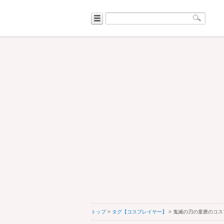
トップ
>
タグ【コスプレイヤー】
> 鬼滅の刃の童磨のコ