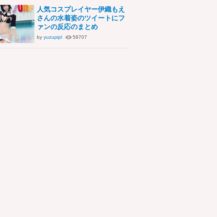
人気コスプレイヤー伊織もえ
さんの水着姿のツイートにフ
ァンの反応のまとめ
by
yuzupipl
58707