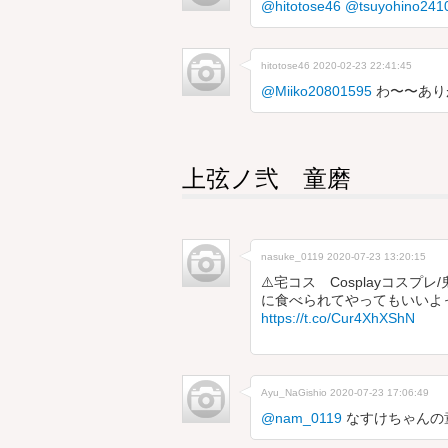
@hitotose46
@tsuyohino241
hitotose46
2020-02-23 22:41:45
@Miiko20801595
わ〜〜ありが
上弦ノ弐 童磨
nasuke_0119
2020-07-23 13:20:15
⚠️宅コス Cosplayコス
に食べられてやってもいいよ
https://t.co/Cur4XhXShN
Ayu_NaGishio
2020-07-23 17:06:49
@nam_0119
なすけちゃんの童