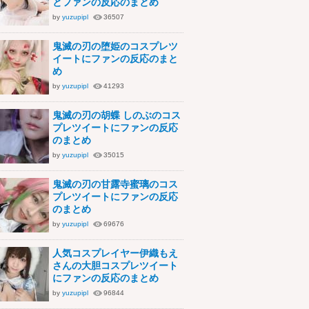
とファンの反応のまとめ
by
yuzupipl
36507
鬼滅の刃の堕姫のコスプレツ
イートにファンの反応のまと
め
by
yuzupipl
41293
鬼滅の刃の胡蝶 しのぶのコス
プレツイートにファンの反応
のまとめ
by
yuzupipl
35015
鬼滅の刃の甘露寺蜜璃のコス
プレツイートにファンの反応
のまとめ
by
yuzupipl
69676
人気コスプレイヤー伊織もえ
さんの大胆コスプレツイート
にファンの反応のまとめ
by
yuzupipl
96844