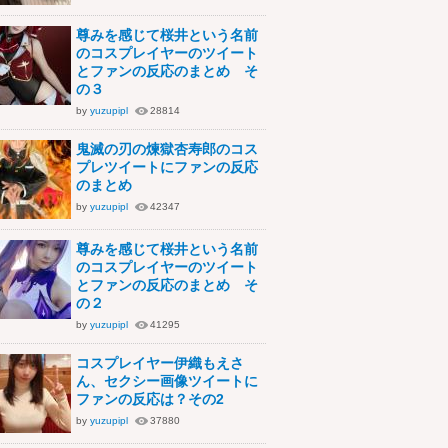
尊みを感じて桜井という名前
のコスプレイヤーのツイート
とファンの反応のまとめ そ
の３
by
yuzupipl
28814
鬼滅の刃の煉獄杏寿郎のコス
プレツイートにファンの反応
のまとめ
by
yuzupipl
42347
尊みを感じて桜井という名前
のコスプレイヤーのツイート
とファンの反応のまとめ そ
の２
by
yuzupipl
41295
コスプレイヤー伊織もえさ
ん、セクシー画像ツイートに
ファンの反応は？その2
by
yuzupipl
37880