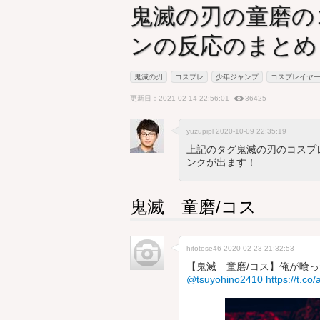
鬼滅の刃の童磨の
ンの反応のまとめ
鬼滅の刃
コスプレ
少年ジャンプ
コスプレイヤ
更新日：2021-02-14 22:56:01
36425
yuzupipl 2020-10-09 22:35:19
上記のタグ鬼滅の刃のコスプ
ンクが出ます！
鬼滅 童磨/コス
hitotose46
2020-02-23 21:32:53
【鬼滅 童磨/コス】俺が喰った
@tsuyohino2410
https://t.c