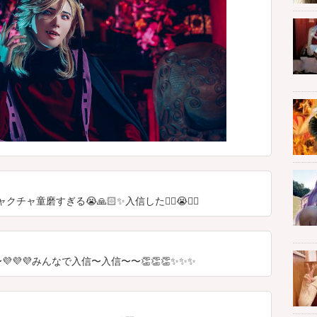
チャ童磨すぎる😭🙏🏻✨入信した✌🏻😭👌🏻
💜💜みんなで入信〜入信〜〜👏👏👏✨✨✨