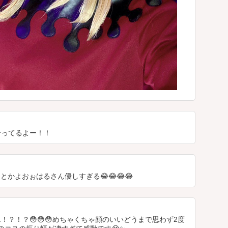
合ってるよー！！
とかよおぉはるさん優しすぎる😂😂😂😂
！？！？😳😳😳めちゃくちゃ顔のいいどうまで思わず2度