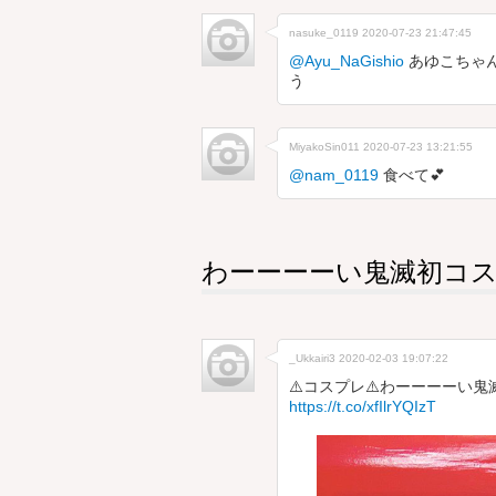
nasuke_0119
2020-07-23 21:47:45
@Ayu_NaGishio
あゆこちゃん
う
MiyakoSin011
2020-07-23 13:21:55
@nam_0119
食べて💕
わーーーーい鬼滅初コ
_Ukkairi3
2020-02-03 19:07:22
⚠️コスプレ⚠️わーーーーい鬼
https://t.co/xfIlrYQIzT