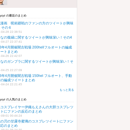
upipl の最近のまとめ
気漫画 呪術廻戦のファンの方のツイートが興味
 その６
-04-28 22:38:51
んなの復縁に関するツイートが興味深い！その4
-04-27 22:37:41
23年4月開催闇古戦場 200hellフルオートの編成
イートまとめ
-04-26 22:42:07
んなのガンプラに関するツイートが興味深い！そ
５
-04-25 22:27:09
23年4月開催闇古戦場 150hel フルオート、手動
どの編成ツイートまとめ
-04-24 22:21:45
もっと見る
upipl の人気のまとめ
気コスプレイヤー伊織もえさんの大胆コスプレツ
ートにファンの反応のまとめ
-09-01 00:44:24
滅の刃の甘露寺蜜璃のコスプレツイートにファン
反応のまとめ
-09-01 05:24:30