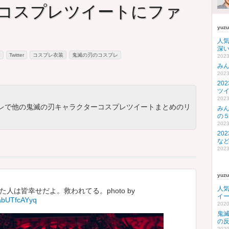
コスプレツイートにファ
yuz
人
深い
ー
Twitter
コスプレ衣装
鬼滅の刃のコスプレ
2023
み
2023
20
ツ
2023
レで他の鬼滅の刃キャラクターコスプレツイートまとめのリ
み
の
2023
20
な
2023
yuz
人
人は皆幸せだよ。救われてる。photo by
イ
o/abUTfcAYyq
2020
鬼
の
2020