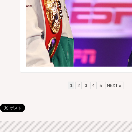
1
2
3
4
5
NEXT »