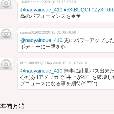
1030Kobabu
2020-10-31 13:19:29
@naoyainoue_410
@XtBUQGh0ZyXPUt
高のパフォーマンスを🍀💗
sanpai01982
2020-10-31 08:46:58
@naoyainoue_410
更にパワーアップし
ボディーに一撃を👍
8FnCdhOBHyZFl4p
2020-10-31 07:55:10
@naoyainoue_410
無事に計量パス出来
心だあ!!アメリカで｢井上がﾏﾛﾆｰを破壊
プニュースになる事を期待(*´罒`*)
準備万端