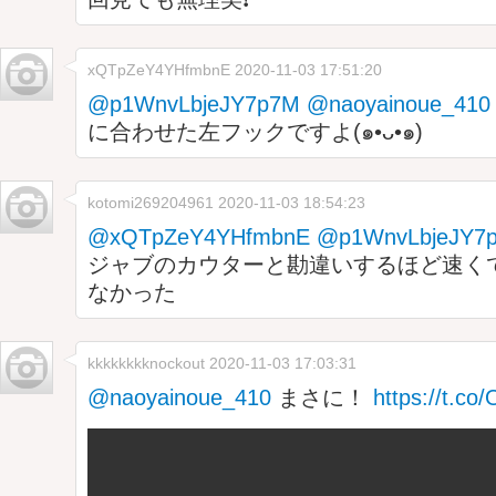
xQTpZeY4YHfmbnE
2020-11-03 17:51:20
@p1WnvLbjeJY7p7M
@naoyainoue_410
に合わせた左フックですよ(๑•ᴗ•๑)
kotomi269204961
2020-11-03 18:54:23
@xQTpZeY4YHfmbnE
@p1WnvLbjeJY7
ジャブのカウターと勘違いするほど速く
なかった
kkkkkkkknockout
2020-11-03 17:03:31
@naoyainoue_410
まさに！
https://t.c