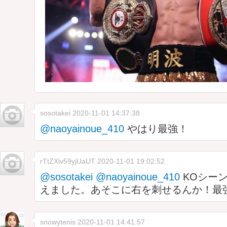
sosotakei
2020-11-01 14:37:38
@naoyainoue_410
やはり最強！
rTtZXiv59yjUaUT
2020-11-01 19:02:52
@sosotakei
@naoyainoue_410
KOシー
えました。あそこに右を刺せるんか！最
snowytenis
2020-11-01 14:41:57