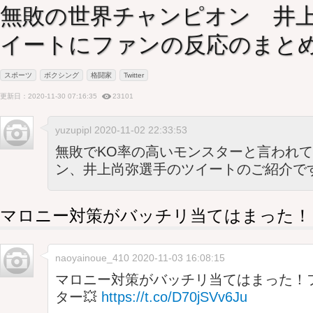
無敗の世界チャンピオン 井
イートにファンの反応のまと
スポーツ
ボクシング
格闘家
Twitter
更新日：2020-11-30 07:16:35
23101
yuzupipl 2020-11-02 22:33:53
無敗でKO率の高いモンスターと言われ
ン、井上尚弥選手のツイートのご紹介で
マロニー対策がバッチリ当てはまった！
naoyainoue_410
2020-11-03 16:08:15
マロニー対策がバッチリ当てはまった！
ター💥
https://t.co/D70jSVv6Ju