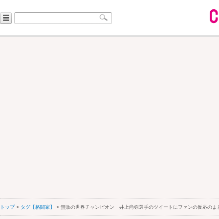
トップ
>
タグ【格闘家】
> 無敗の世界チャンピオン 井上尚弥選手のツイートにファンの反応のま