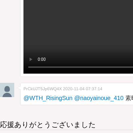
PrCkUJT5Jp6WQ4X
2020-11-04 07:37:14
@WTH_RisingSun
@naoyainoue_410
素
応援ありがとうございました