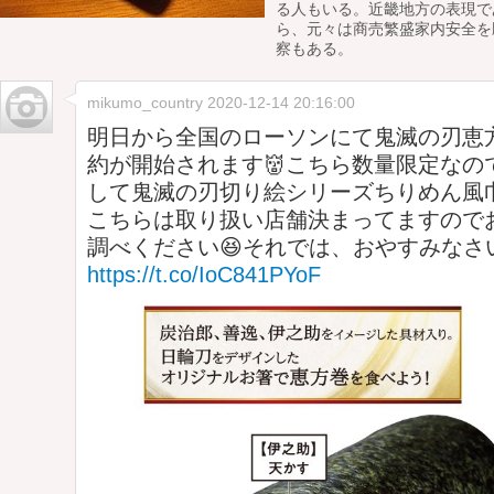
る人もいる。近畿地方の表現で
ら、元々は商売繁盛家内安全を
察もある。
mikumo_country
2020-12-14 20:16:00
明日から全国のローソンにて鬼滅の刃恵
約が開始されます👹こちら数量限定なの
して鬼滅の刃切り絵シリーズちりめん風
こちらは取り扱い店舗決まってますので
調べください😆それでは、おやすみなさい(_ 
https://t.co/IoC841PYoF