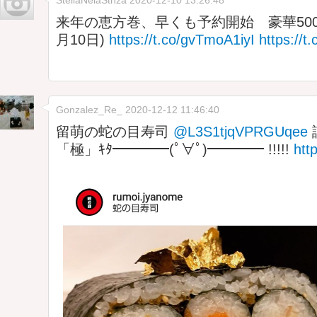
来年の恵方巻、早くも予約開始 豪華5000
月10日)
https://t.co/gvTmoA1iyI
https:/
Gonzalez_Re_
2020-12-12 11:46:40
留萌の蛇の目寿司
@L3S1tjqVPRGUqee
「極」ｷﾀ━━━━(ﾟ∀ﾟ)━━━━ !!!!!
htt