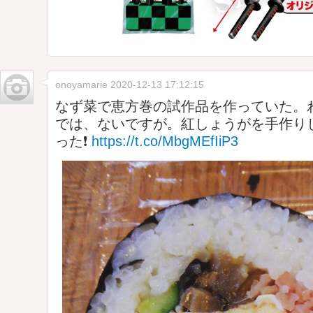
onoyamarie
2020-12-13 17:12:15
なず菜で恵方巻の試作品を作っていた。
では、ないですが。紅しょうがを手作りし
った❗
https://t.co/MbgMEfIiP3