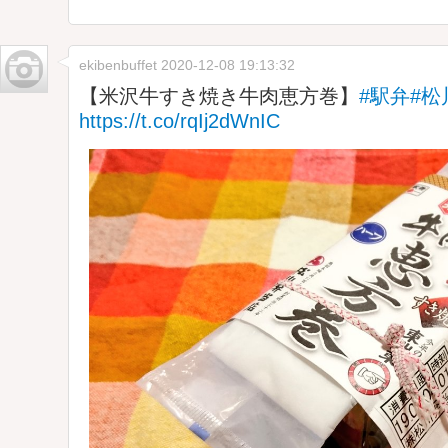
ekibenbuffet
2020-12-08 19:13:32
【米沢牛すき焼き牛肉恵方巻】
#駅弁
#松
https://t.co/rqIj2dWnIC