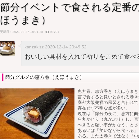
節分イベントで食される定番
ほうまき）
更新日：2021-03-27 18:04:28
99701
kanzakizz 2020-12-14 20:49:52
おいしい具材を入れて祈りをこめて食べ
節分グルメの恵方巻（えほうまき）
恵方巻、恵方巻き（えほうまき
言で食すると良いとされる巻き
商都大阪発祥の風習と言われて
存在せず不明な点が多い。
現在は「節分の夜に、恵方に向
ら丸かじり（丸かぶり）し、言
べきると願い事がかなう」とさ
あるいは「笑いながら食べる」
ある。また太巻きではなく「中