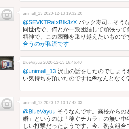
unimall_13
2020-12-13 19:32:20
@SEVKTRaIxBIk3zX
パック寿司…そうな
同世代で、何とか一致団結して頑張って参
精神で、この困難を乗り越えたいものです
合うのが私流です
BlueVayuu
2020-12-13 16:46:40
@unimall_13
沢山の話をしたのでしょうね
い気持ちを頂いたのですね☘️なんとなく
unimall_13
2020-12-13 17:43:33
@BlueVayuu
そうなんです。高校からの友
婚」というのは「稼ぐチカラ」の無い中
しい打撃だったようです。今、熟女組合