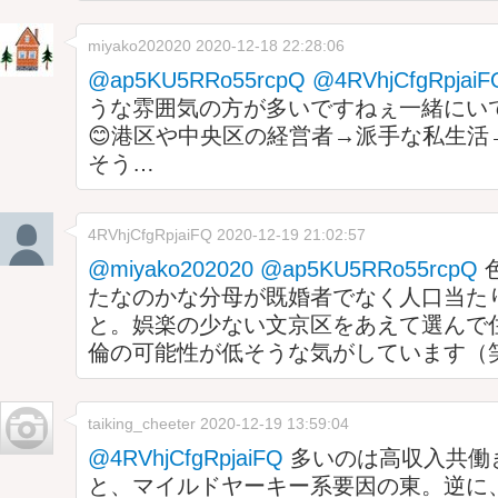
miyako202020
2020-12-18 22:28:06
@ap5KU5RRo55rcpQ
@4RVhjCfgRpjaiF
うな雰囲気の方が多いですねぇ一緒にい
😊港区や中央区の経営者→派手な私生活
そう…
4RVhjCfgRpjaiFQ
2020-12-19 21:02:57
@miyako202020
@ap5KU5RRo55rcpQ
たなのかな分母が既婚者でなく人口当た
と。娯楽の少ない文京区をあえて選んで
倫の可能性が低そうな気がしています（
taiking_cheeter
2020-12-19 13:59:04
@4RVhjCfgRpjaiFQ
多いのは高収入共働
と、マイルドヤーキー系要因の東。逆に