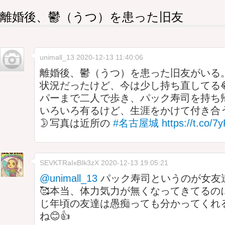
離婚後、鬱（うつ）を患った旧友
unimall_13
2020-12-13 11:40:06
離婚後、鬱（うつ）を患った旧友がいる
状況だったけど、今は少し持ち直してる
パーまで二人で歩き、パック寿司を持ち帰
いろいろ有るけど、生涯をかけて付き合
🌛写真は近所の
#名古屋城
https://t.co/
SEVKTRaIxBIk3zX
2020-12-13 19:05:21
@unimall_13
パック寿司というのが女友
🥰本当、体力気力が無くなってきてるの
じ年頃の友達は愚痴っても分かってくれ
ね😊👍