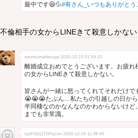
最中です😆💦
#有さん_いつもありがとう
不倫相手の女からLINEきて殺意しかない
saretsumadesuga
2020-12-19 01:59:13
離婚成立おめでとうございます。お疲れ
の女からLINEきて殺意しかない。
皆さんが一緒に怒ってくれてそれだけで
😭😭😭たぶん…私たちの引越しの日か
半同棲なのかなんなのかわからないけど
までも非常識。
UjvFCb11T0Pa1Uo
2020-12-19 11:38:40