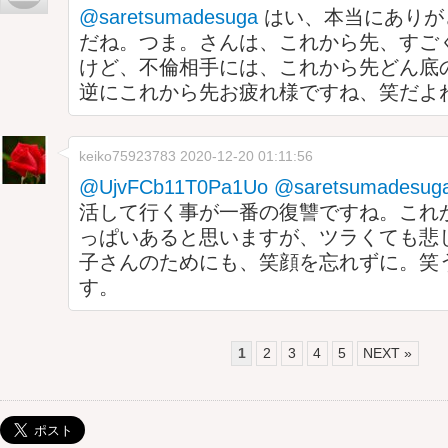
@saretsumadesuga
はい、本当にありが
だね。つま。さんは、これから先、すご
けど、不倫相手には、これから先どん底
逆にこれから先お疲れ様ですね、笑だよ
keiko75923783
2020-12-20 01:11:56
@UjvFCb11T0Pa1Uo
@saretsumadesug
活して行く事が一番の復讐ですね。これ
っぱいあると思いますが、ツラくても悲
子さんのためにも、笑顔を忘れずに。笑
す。
1
2
3
4
5
NEXT »