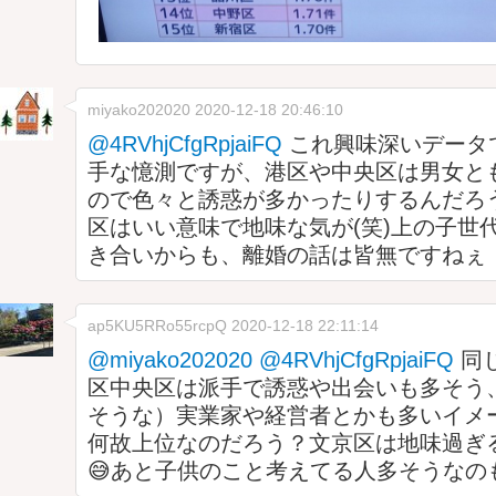
miyako202020
2020-12-18 20:46:10
@4RVhjCfgRpjaiFQ
これ興味深いデータ
手な憶測ですが、港区や中央区は男女と
ので色々と誘惑が多かったりするんだろ
区はいい意味で地味な気が(笑)上の子世
き合いからも、離婚の話は皆無ですねぇ
ap5KU5RRo55rcpQ
2020-12-18 22:11:14
@miyako202020
@4RVhjCfgRpjaiFQ
同
区中央区は派手で誘惑や出会いも多そう
そうな）実業家や経営者とかも多いイメ
何故上位なのだろう？文京区は地味過ぎ
😅あと子供のこと考えてる人多そうなの