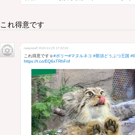
これ得意です
nakprstaff
2020-12-25 17:32:02
これ得意です☺️
#ポリー
#マヌルネコ
#那須どうぶつ王国
#
https://t.co/EQ6xTRhFnf