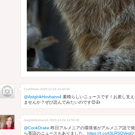
CookDrake
2020-12-24 14:40:56
@AstghikHovhann4
素晴らしいニュースです！お差し支え
ませんか？ぜひ読んでみたいのです😊👍
AstghikHovhann4
2020-12-24 14:50:09
@CookDrake
昨日アルメニアの環境省がアルメニア語で発
ら英語のニュースもありました。
https://t.co/t3LRSQVeqO