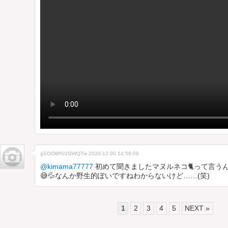
gSOOl9fSVl3WQ7w
2020-12-30 14:56:09
@kimama77777
初めて聞きましたマヌルネコ🐈って言う
😅💦なんか野生的ぽいですねわからないけど……(笑)
1
2
3
4
5
NEXT »