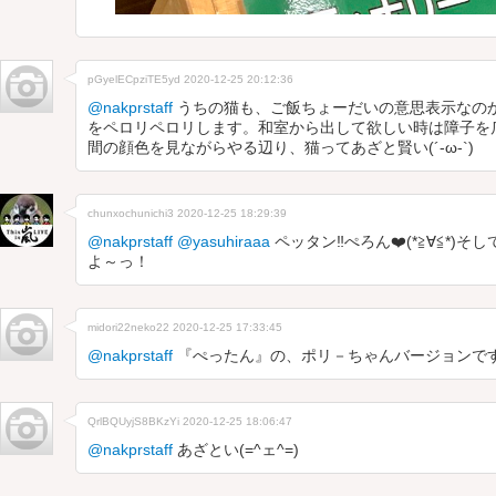
pGyelECpziTE5yd
2020-12-25 20:12:36
@nakprstaff
うちの猫も、ご飯ちょーだいの意思表示なの
をペロリペロリします。和室から出して欲しい時は障子を爪で
間の顔色を見ながらやる辺り、猫ってあざと賢い(´-ω-`)
chunxochunichi3
2020-12-25 18:29:39
@nakprstaff
@yasuhiraaa
ペッタン‼️ぺろん❤️(*≧∀≦*)そ
よ～っ！
midori22neko22
2020-12-25 17:33:45
@nakprstaff
『ぺったん』の、ポリ－ちゃんバージョンですね
QrlBQUyjS8BKzYi
2020-12-25 18:06:47
@nakprstaff
あざとい(=^ェ^=)