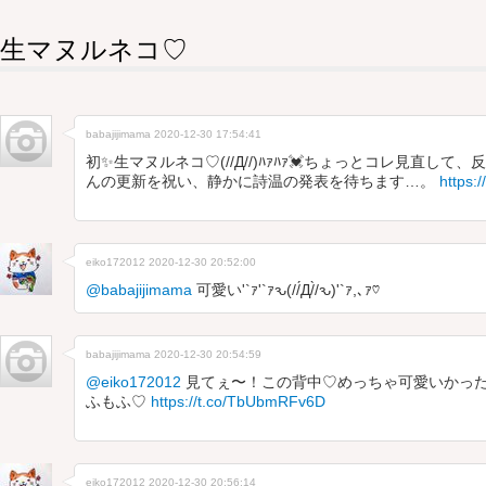
生マヌルネコ♡
babajijimama
2020-12-30 17:54:41
初✨生マヌルネコ♡(//Д//)ﾊｧﾊｧ💓ちょっとコレ見直し
んの更新を祝い、静かに詩温の発表を待ちます…。
https:
eiko172012
2020-12-30 20:52:00
@babajijimama
可愛い'`ｧ'`ｧԅ(//́Д/̀/ԅ)'`ｧ,､ｧ♡
babajijimama
2020-12-30 20:54:59
@eiko172012
見てぇ〜！この背中♡めっちゃ可愛いかったよぉ:
ふもふ♡
https://t.co/TbUbmRFv6D
eiko172012
2020-12-30 20:56:14