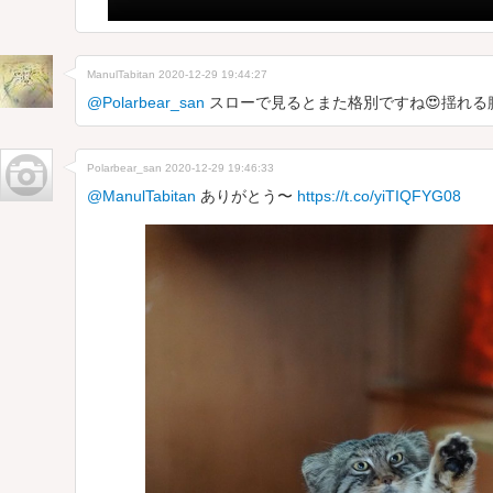
ManulTabitan
2020-12-29 19:44:27
@Polarbear_san
スローで見るとまた格別ですね😍揺れる腹
Polarbear_san
2020-12-29 19:46:33
@ManulTabitan
ありがとう〜
https://t.co/yiTIQFYG08