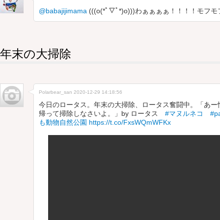
@babajijimama
(((o(*ﾟ▽ﾟ*)o)))わぁぁぁぁ！！！！
年末の大掃除
Polarbear_san
2020-12-29 14:18:56
今日のロータス。年末の大掃除、ロータス奮闘中。「あー
帰って掃除しなさいよ。」by ロータス
#マヌルネコ
#pa
も動物自然公園
https://t.co/FxsWQmWFKx