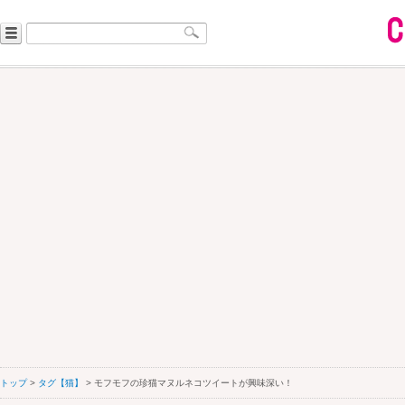
トップ
>
タグ【猫】
> モフモフの珍猫マヌルネコツイートが興味深い！