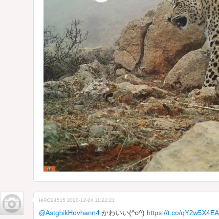
HIRO24515
2020-12-24 11:22:21
@AstghikHovhann4
かわいい(^o^)
https://t.co/qY2w5X4E