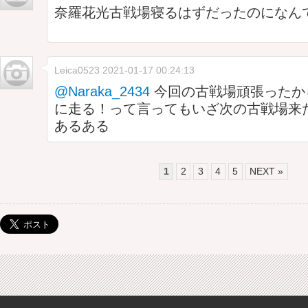
奈羅花光古戦場寝るはずだったのになん
Leica0523
2021-01-17 00:24:13
@Naraka_2434
今回の古戦場頑張ったか
に走る！って言ってもいざ次の古戦場来
あるある
1
2
3
4
5
NEXT »