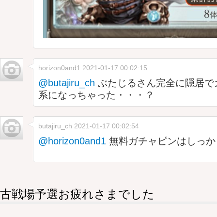
horizon0and1
2021-01-17 00:02:15
@butajiru_ch
ぶたじるさん完全に隠居で
系になっちゃった・・・？
butajiru_ch
2021-01-17 00:02:54
@horizon0and1
無料ガチャピンはしっかり
古戦場予選お疲れさまでした