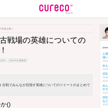
トのまとめ！
古戦場の英雄についての
！
yuz
人
深い
タジー
ツイートその２
2023
み
2023
20
ツ
2023
ト古戦でみんなが目指す英雄についてのツイートのまとめで
み
の
2023
20
な
()
2023