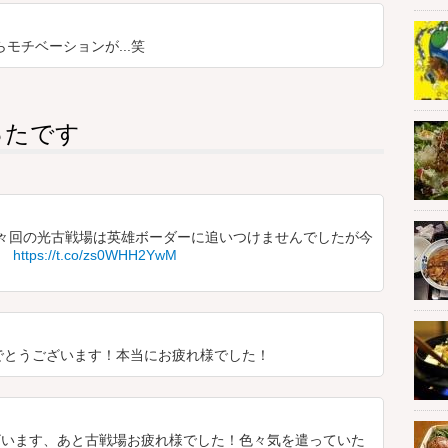
モチベーションが...笑
ったです
々回の光古戦場は英雄ボーダーに追いつけませんでしたが今
。
https://t.co/zs0WHH2YwM
でとうございます！本当にお疲れ様でした！
います、あと古戦場お疲れ様でした！色々気を遣っていた