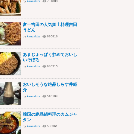
by
kanzakizz
701883
富士吉田の人気郷土料理吉田
うどん
by
kanzakizz
680816
あまじょっぱく炒めておいし
いそぼろ
by
kanzakizz
680315
おいしそうな絶品しらす丼紹
介
by
kanzakizz
510194
韓国の絶品鍋料理のカムジャ
タン
by
kanzakizz
508361