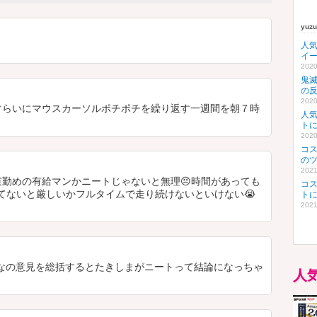
yuz
人
イ
2020
鬼
の
2020
らいにマウスカーソルポチポチを繰り返す一週間を朝７時
人
ト
2020
コ
の
2021
勤めの有給マンかニートじゃないと無理😣時間があっても
コ
てないと厳しいかフルタイムで走り続けないといけない😭
ト
2021
なの意見を総括するとたきしまがニートって結論になっちゃ
人