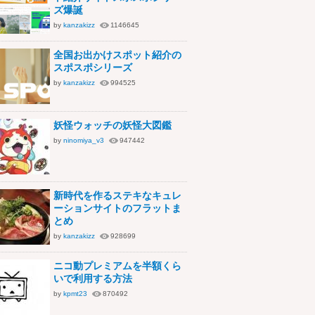
ズ爆誕
by
kanzakizz
1146645
全国お出かけスポット紹介の
スポスポシリーズ
by
kanzakizz
994525
妖怪ウォッチの妖怪大図鑑
by
ninomiya_v3
947442
新時代を作るステキなキュレ
ーションサイトのフラットま
とめ
by
kanzakizz
928699
ニコ動プレミアムを半額くら
いで利用する方法
by
kpmt23
870492