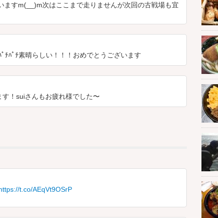
ますm(__)m次はここまで走りませんが次回の古戦場も宜
ﾉﾞ☆ﾊﾟﾁﾊﾟﾁ素晴らしい！！！おめでとうございます
す！suiさんもお疲れ様でした〜
https://t.co/AEqVt9OSrP