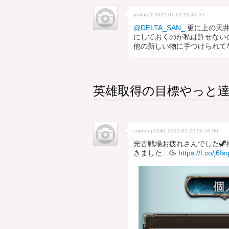
pukure1
2021-01-22 19:41:37
@DELTA_SAN_
更に上の天井
にしておくのが私は許せない
他の新しい物に手つけられて
英雄取得の目標やっと
cupsoup0141
2021-01-22 00:50:06
光古戦場お疲れさんでした🦖
きました…🥳
https://t.co/j6I