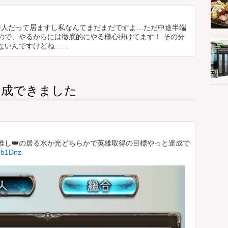
人だって居ますし私なんてまだまだですよ…ただ中途半端
ので、やるからには徹底的にやる様心掛けてます！ その分
ないんですけどね……
達成できました
推し👑の居る水か光どちらかで英雄取得の目標やっと達成で
sqb1Dnz