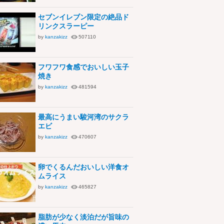
セブンイレブン限定の絶品ド
リンクスラーピー
by
kanzakizz
507110
フワフワ食感でおいしい玉子
焼き
by
kanzakizz
481594
最高にうまい駿河湾のサクラ
エビ
by
kanzakizz
470607
卵でくるんだおいしい洋食オ
ムライス
by
kanzakizz
465827
脂肪が少なく淡泊だが旨味の