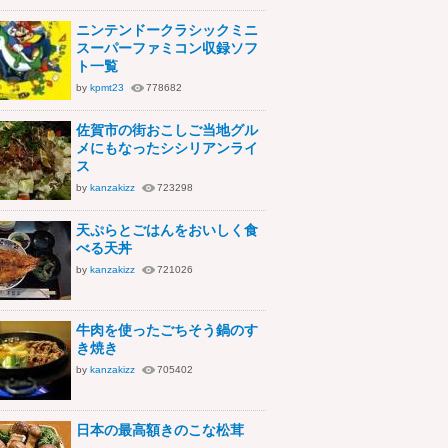
ニンテンドークラシックミニ
スーパーファミコン収録ソフ
ト一覧
by
kpmt23
778682
佐賀市の街おこしご当地グル
メにもなったシシリアンライ
ス
by
kanzakizz
723298
天ぷらとごはんをおいしく食
べる天丼
by
kanzakizz
721026
牛肉を使ったごちそう鍋のす
き焼き
by
kanzakizz
705402
日本の最高額きのこな松茸