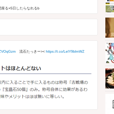
間座る×5日したらなれるb
brcZVOqGzm
流石たっきー><
https://t.co/LeIY9blmWZ