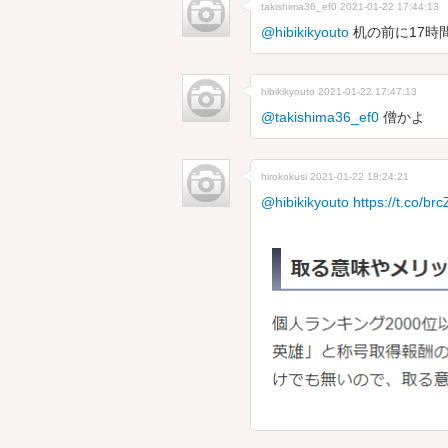
takishima36_ef0
2021-01-22 17:44:13
@hibikikyouto
机の前に17時
hibikikyouto
2021-01-22 17:47:13
@takishima36_ef0
僧かよ
hirokokusi
2021-01-22 18:24:21
@hibikikyouto
https://t.co/