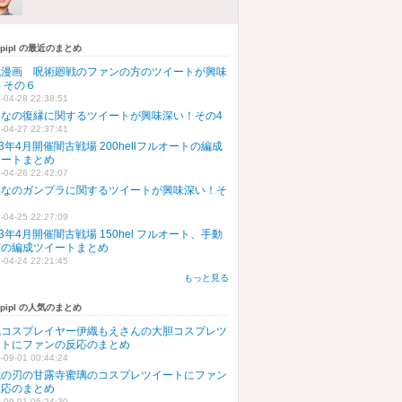
upipl の最近のまとめ
気漫画 呪術廻戦のファンの方のツイートが興味
 その６
-04-28 22:38:51
んなの復縁に関するツイートが興味深い！その4
-04-27 22:37:41
23年4月開催闇古戦場 200hellフルオートの編成
イートまとめ
-04-26 22:42:07
んなのガンプラに関するツイートが興味深い！そ
５
-04-25 22:27:09
23年4月開催闇古戦場 150hel フルオート、手動
どの編成ツイートまとめ
-04-24 22:21:45
もっと見る
upipl の人気のまとめ
気コスプレイヤー伊織もえさんの大胆コスプレツ
ートにファンの反応のまとめ
-09-01 00:44:24
滅の刃の甘露寺蜜璃のコスプレツイートにファン
反応のまとめ
-09-01 05:24:30