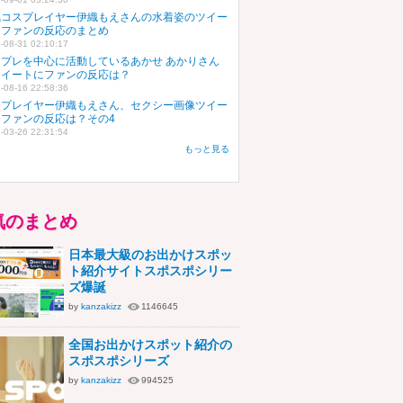
気コスプレイヤー伊織もえさんの水着姿のツイー
にファンの反応のまとめ
-08-31 02:10:17
スプレを中心に活動しているあかせ あかりさん
ツイートにファンの反応は？
-08-16 22:58:36
スプレイヤー伊織もえさん、セクシー画像ツイー
にファンの反応は？その4
-03-26 22:31:54
もっと見る
気のまとめ
日本最大級のお出かけスポッ
ト紹介サイトスポスポシリー
ズ爆誕
by
kanzakizz
1146645
全国お出かけスポット紹介の
スポスポシリーズ
by
kanzakizz
994525