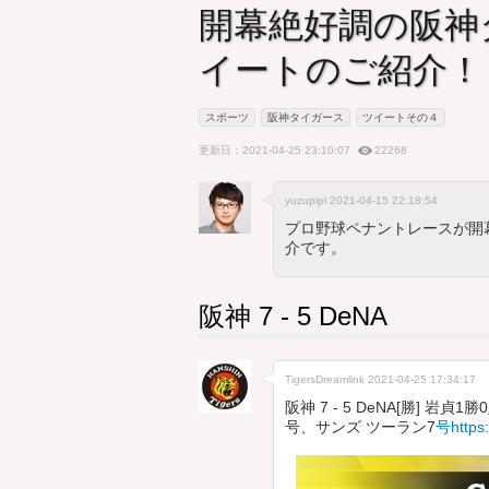
開幕絶好調の阪神
イートのご紹介！
スポーツ
阪神タイガース
ツイートその４
更新日：2021-04-25 23:10:07
22268
yuzupipl 2021-04-15 22:18:54
プロ野球ペナントレースが開
介です。
阪神 7 - 5 DeNA
TigersDreamlink
2021-04-25 17:34:17
阪神 7 - 5 DeNA[勝] 岩
号、サンズ ツーラン7
号https: