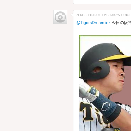
ZEROSHOTANUKI1
2021-04-25 17:34:
@TigersDreamlink
今日の阪