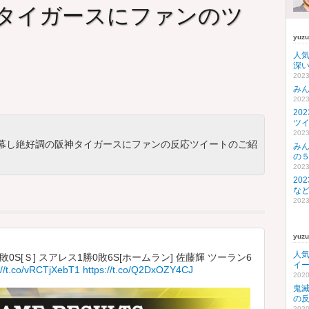
タイガースにファンのツ
yuz
人
深い
2023
み
2023
20
ツ
2023
幕し絶好調の阪神タイガースにファンの反応ツイートのご紹
み
の
2023
20
な
2023
yuz
人
貞1勝0敗0S[Ｓ] スアレス1勝0敗6S[ホームラン] 佐藤輝 ツーラン6
イ
//t.co/vRCTjXebT1
https://t.co/Q2DxOZY4CJ
2020
鬼
の
2020