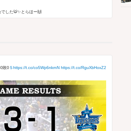
でした🐯✨とらほー🙌
勝0敗0
Ｓhttps://t.co/co5Wp6nkmN
https://t.co/RguXbHoxZ2