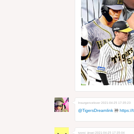
Insurgencelover
2021-04-25 17:35:23
@TigersDreamlink
神
https:/
tyoroi_jinsei
2021-04-25 17:35:04