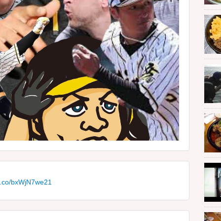
/t.co/bxWjN7we21