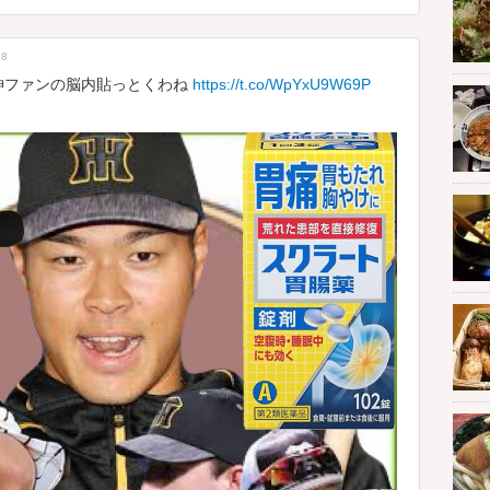
38
神ファンの脳内貼っとくわね
https://t.co/WpYxU9W69P