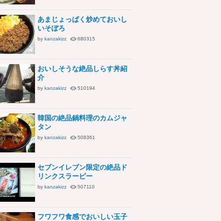
あまじょっぱく炒めておいし
いそぼろ
by
kanzakizz
680315
おいしそうな絶品しらす丼紹
介
by
kanzakizz
510194
韓国の絶品鍋料理のカムジャ
タン
by
kanzakizz
508361
セブンイレブン限定の絶品ド
リンクスラーピー
by
kanzakizz
507110
フワフワ食感でおいしい玉子