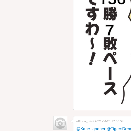
offtoon_orimi
2021-04-25 17:56:54
@Kane_gooner
@TigersDrea