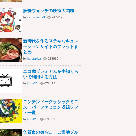
妖怪ウォッチの妖怪大図鑑
by
ninomiya_v3
947442
新時代を作るステキなキュレ
ーションサイトのフラットま
とめ
by
kanzakizz
928699
ニコ動プレミアムを半額くら
いで利用する方法
by
kpmt23
870492
ニンテンドークラシックミニ
スーパーファミコン収録ソフ
ト一覧
by
kpmt23
778682
佐賀市の街おこしご当地グル