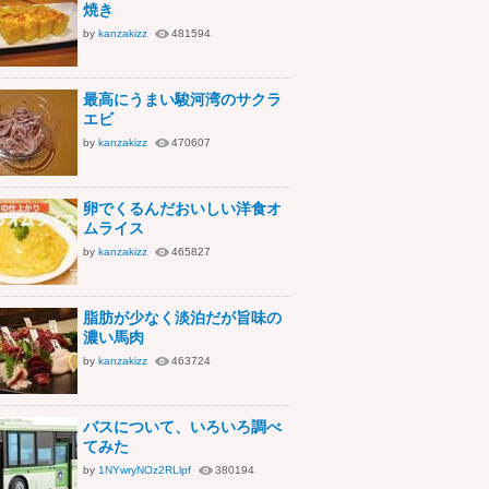
焼き
by
kanzakizz
481594
最高にうまい駿河湾のサクラ
エビ
by
kanzakizz
470607
卵でくるんだおいしい洋食オ
ムライス
by
kanzakizz
465827
脂肪が少なく淡泊だが旨味の
濃い馬肉
by
kanzakizz
463724
バスについて、いろいろ調べ
てみた
by
1NYwryNOz2RLlpf
380194