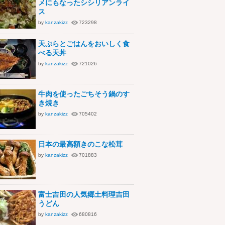
メにもなったシシリアンライ
ス
by
kanzakizz
723298
天ぷらとごはんをおいしく食
べる天丼
by
kanzakizz
721026
牛肉を使ったごちそう鍋のす
き焼き
by
kanzakizz
705402
日本の最高額きのこな松茸
by
kanzakizz
701883
富士吉田の人気郷土料理吉田
うどん
by
kanzakizz
680816