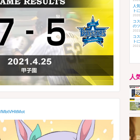
人
ト
2020
コ
の
2021
コ
ト
2021
人
co/MbtVHItMot