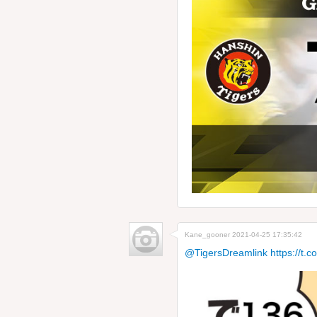
Kane_gooner
2021-04-25 17:35:42
@TigersDreamlink
https://t.