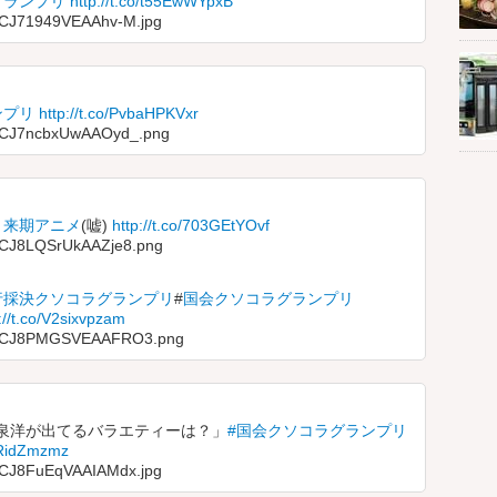
グランプリ
http://t.co/t55EwWYpxB
a/CJ71949VEAAhv-M.jpg
ンプリ
http://t.co/PvbaHPKVxr
ia/CJ7ncbxUwAAOyd_.png
リ来期アニメ
(嘘)
http://t.co/703GEtYOvf
a/CJ8LQSrUkAAZje8.png
行採決クソコラグランプリ
#
国会クソコラグランプリ
://t.co/V2sixvpzam
dia/CJ8PMGSVEAAFRO3.png
泉洋が出てるバラエティーは？」
#国会クソコラグランプリ
WRidZmzmz
a/CJ8FuEqVAAIAMdx.jpg