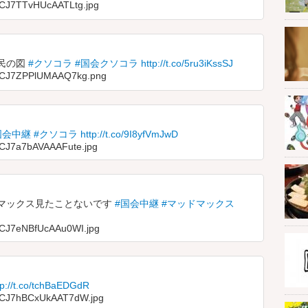
a/CJ7TTvHUcAATLtg.jpg
民の図
#クソコラ
#国会クソコラ
http://t.co/5ru3iKssSJ
ia/CJ7ZPPlUMAAQ7kg.png
国会中継
#クソコラ
http://t.co/9I8yfVmJwD
a/CJ7a7bAVAAAFute.jpg
マックス見たことないです
#国会中継
#マッドマックス
a/CJ7eNBfUcAAu0WI.jpg
tp://t.co/tchBaEDGdR
a/CJ7hBCxUkAAT7dW.jpg