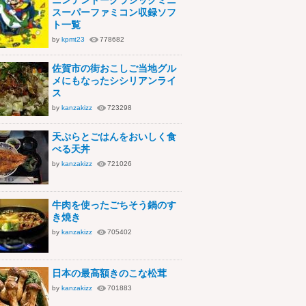
ニンテンドークラシックミニ
スーパーファミコン収録ソフ
ト一覧
by
kpmt23
778682
佐賀市の街おこしご当地グル
メにもなったシシリアンライ
ス
by
kanzakizz
723298
天ぷらとごはんをおいしく食
べる天丼
by
kanzakizz
721026
牛肉を使ったごちそう鍋のす
き焼き
by
kanzakizz
705402
日本の最高額きのこな松茸
by
kanzakizz
701883