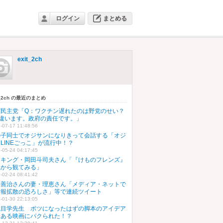
ログイン
まとめる
exit_2ch
t_2ch の最近のまとめ
憲民主党「Q：ワクチン遅れたのは野党のせい？
：違います。政府の責任です。」
-07-17 11:48:56
の子同士でオジサンになりきって会話する「オジ
LINEごっこ」が流行中！？
-05-24 04:17:45
タキング・岡田斗司夫さん「『けものフレンズ』
れから観てみる」
-02-24 08:41:42
生善治さんの妻・理恵さん「メディア・ネットで
情報拡散の恐ろしさ」等で連続ツイート
-01-30 22:13:05
城目学先生 ボツになったはずの脚本のアイデア
とある映画にパクられた！？