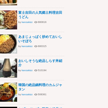
富士吉田の人気郷土料理吉田
うどん
by
kanzakizz
680816
あまじょっぱく炒めておいし
いそぼろ
by
kanzakizz
680315
おいしそうな絶品しらす丼紹
介
by
kanzakizz
510194
韓国の絶品鍋料理のカムジャ
タン
by
kanzakizz
508361