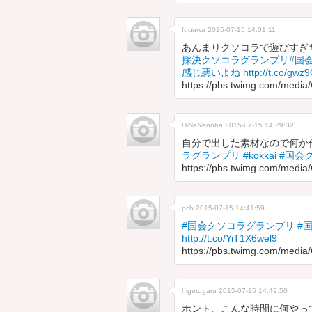
fuuuwa
2015-07-15 14:01:11
あんまりクソコラで遊びすぎ
採決クソコラグランプリ
#国
感じ悪いよね
http://t.co/gw
https://pbs.twimg.com/medi
HiNaNanoha
2015-07-15 14:29:32
自分で出した素材なので何か
ラグランプリ
#kokkai
#国会
https://pbs.twimg.com/med
pcb
2015-07-15 14:41:59
#国会クソコラグランプリ
#
http://t.co/YiT1X6wel9
https://pbs.twimg.com/media
higetugaru
2015-07-15 14:49:50
ホント、こんな時間に何やって