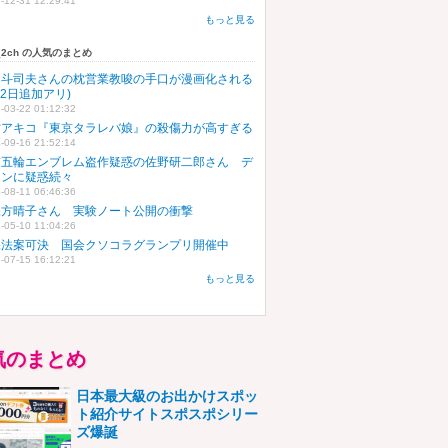
-12-31 12:29:41
もっと見る
t_2ch の人気のまとめ
田斗司夫さんの枕営業教唆の手口が漫画化される
月2日追加アリ)
-03-22 01:12:32
村アキコ『東京タラレバ娘』の殺傷力が高すぎる
-09-16 21:52:14
京五輪エンブレム盗作疑惑の佐野研二郎さん デ
インに疑惑続々
-08-11 06:46:36
保方晴子さん 実験ノート公開の衝撃
-05-10 11:04:26
保法案可決 国会クソコラグランプリ開催中
-07-15 16:12:21
もっと見る
気のまとめ
日本最大級のお出かけスポッ
ト紹介サイトスポスポシリー
ズ爆誕