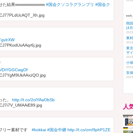
2016
た結果wwwwwwwwww
#国会クソコラグランプリ
#国会ク
o
a/CJ77PLdUcAQT_Xh.jpg
exi
岡
(4
2015
東
vjFgvlrXW
2014
a/CJ7PKodUsAAqr6j.jpg
東
ザ
2015
5
小
2014
.co/DiYGGCwgOf
安
ia/CJ7YgM9UkAAxzQO.jpg
2015
った。
http://t.co/2olYAaObSb
a/CJ7i7V_UMAAiE89.jpg
人
たフリー素材です
#kokkai
#国会中継
http://t.co/zmI9phP1ZE