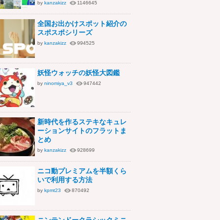
by
kanzakizz
1146645
全国お出かけスポット紹介の
スポスポシリーズ
by
kanzakizz
994525
妖怪ウォッチの妖怪大図鑑
by
ninomiya_v3
947442
新時代を作るステキなキュレ
ーションサイトのフラットま
とめ
by
kanzakizz
928699
ニコ動プレミアムを半額くら
いで利用する方法
by
kpmt23
870492