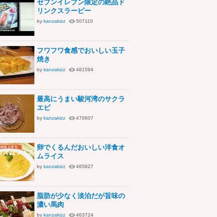
セブンイレブン限定の絶品ド
リンクスラーピー
by
kanzakizz
507110
フワフワ食感でおいしい玉子
焼き
by
kanzakizz
481594
最高にうまい駿河湾のサクラ
エビ
by
kanzakizz
470607
卵でくるんだおいしい洋食オ
ムライス
by
kanzakizz
465827
脂肪が少なく淡泊だが旨味の
濃い馬肉
by
kanzakizz
463724