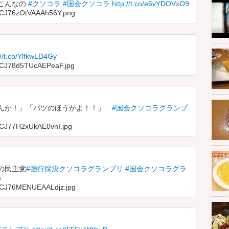
こんなの
#クソコラ
#国会クソコラ
http://t.co/e6vYDOVxO9
a/CJ76zOtVAAAh56Y.png
://t.co/YlfkwLD4Gy
a/CJ78d5TUcAEPeaF.jpg
やんか！」「バツのほうかよ！！」
#国会クソコラグランプ
a/CJ77H2xUkAE0vnI.jpg
の民主党
#強行採決クソコラグランプリ
#国会クソコラグラ
h
a/CJ76MENUEAALdjz.jpg