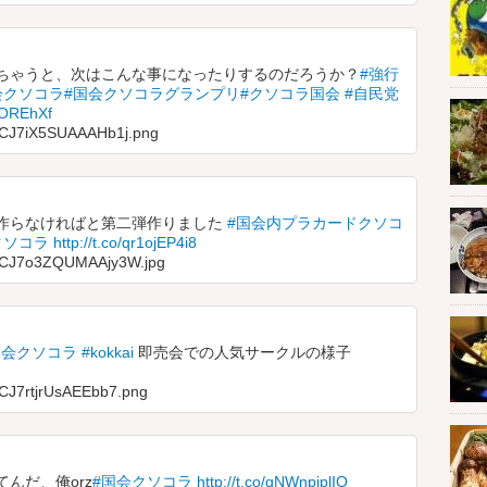
ちゃうと、次はこんな事になったりするのだろうか？
#強行
会クソコラ
#国会クソコラグランプリ
#クソコラ国会
#自民党
z9OREhXf
a/CJ7iX5SUAAAHb1j.png
作らなければと第二弾作りました
#国会内プラカードクソコ
クソコラ
http://t.co/qr1ojEP4i8
ia/CJ7o3ZQUMAAjy3W.jpg
国会クソコラ
#kokkai
即売会での人気サークルの様子
/CJ7rtjrUsAEEbb7.png
んだ、俺orz
#国会クソコラ
http://t.co/qNWnpjplIO