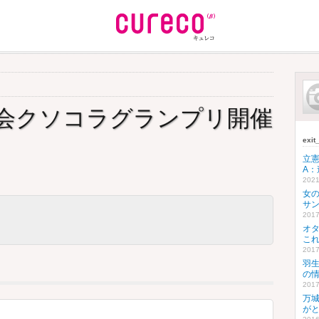
会クソコラグランプリ開催
exi
立
A
2021
女
サン
2017
オ
こ
2017
羽
の
2017
万
が