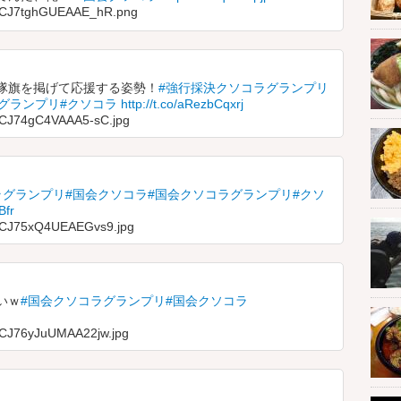
ia/CJ7tghGUEAAE_hR.png
隊旗を掲げて応援する姿勢！
#強行採決クソコラグランプリ
グランプリ
#クソコラ
http://t.co/aRezbCqxrj
a/CJ74gC4VAAA5-sC.jpg
ラグランプリ
#国会クソコラ
#国会クソコラグランプリ
#クソ
Bfr
a/CJ75xQ4UEAEGvs9.jpg
いｗ
#国会クソコラグランプリ
#国会クソコラ
a/CJ76yJuUMAA22jw.jpg