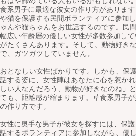
もはや諦めている人もいるかもしれない
食系男子に最適な彼女の作り方があります
や猫を保護する民間ボランティアに参加
ゃんや猫ちゃんをお世話するのです。民
幅広い年齢層の優しい女性が多数参加して
がたくさんあります。そして、動物好き
で、ガツガツしていません。
おとなしい女性ばかりです。しかも、保
話する姿に、女性陣はあなたに心を惹か
しい人なんだろう、動物が好きなのね」
ても、距離感が縮まります。草食系男子が
の作り方です。
女性に奥手な男子が彼女を探すには、保護
話するボランティアに参加しながら、優