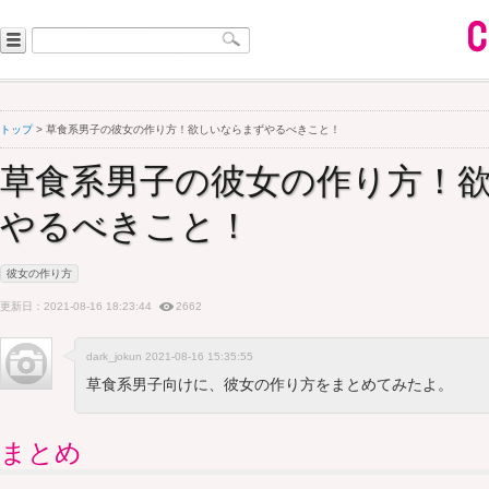
トップ
> 草食系男子の彼女の作り方！欲しいならまずやるべきこと！
草食系男子の彼女の作り方！
やるべきこと！
彼女の作り方
更新日：2021-08-16 18:23:44
2662
dark_jokun 2021-08-16 15:35:55
草食系男子向けに、彼女の作り方をまとめてみたよ。
まとめ