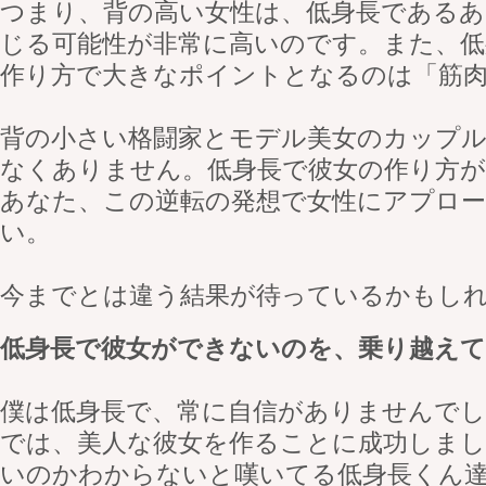
つまり、背の高い女性は、低身長であるあ
じる可能性が非常に高いのです。また、低
作り方で大きなポイントとなるのは「筋
背の小さい格闘家とモデル美女のカップ
なくありません。低身長で彼女の作り方
あなた、この逆転の発想で女性にアプロ
い。
今までとは違う結果が待っているかもし
低身長で彼女ができないのを、乗り越えて
僕は低身長で、常に自信がありませんで
では、美人な彼女を作ることに成功しま
いのかわからないと嘆いてる低身長くん