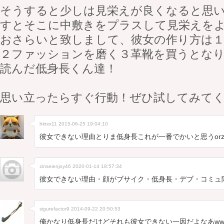
そうすると少しは見栄えが良くなると思
すとそこに中敷きをプラスして見栄えを
おさらいと致しまして、彼女の作り方は１
２ファッションを磨く３革靴を買うとな
読んだ低身長くん達！
思い立ったらすぐ行動！ぜひ試してみて
hktxx11
2015-06-25 19:04:10
彼女できない理由とりま低身長これが一番でかいと思うor
zinseienjoy46
2020-01-14 18:57:34
彼女できない理由・顔がブサイク・低身長・デブ・コミュ
sigurefactor9
2014-09-22 20:50:53
俺かなり低身長だけどそれも彼女できない一因だよなあww