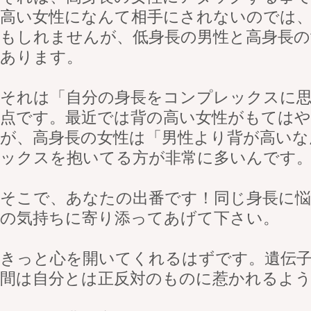
高い女性になんて相手にされないのでは
もしれませんが、低身長の男性と高身長の
あります。
それは「自分の身長をコンプレックスに
点です。最近では背の高い女性がもては
が、高身長の女性は「男性より背が高いな
ックスを抱いてる方が非常に多いんです
そこで、あなたの出番です！同じ身長に悩
の気持ちに寄り添ってあげて下さい。
きっと心を開いてくれるはずです。遺伝
間は自分とは正反対のものに惹かれるよ