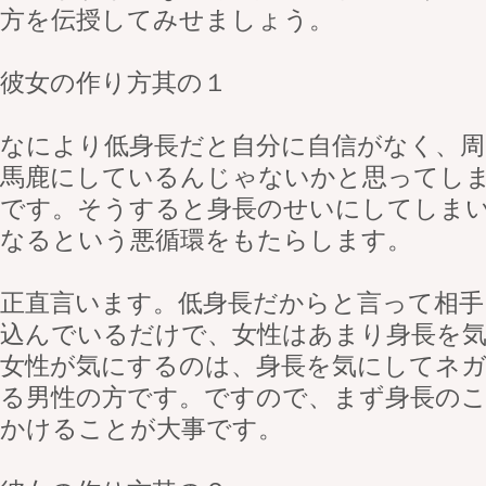
方を伝授してみせましょう。
彼女の作り方其の１
なにより低身長だと自分に自信がなく、周
馬鹿にしているんじゃないかと思ってし
です。そうすると身長のせいにしてしま
なるという悪循環をもたらします。
正直言います。低身長だからと言って相
込んでいるだけで、女性はあまり身長を
女性が気にするのは、身長を気にしてネ
る男性の方です。ですので、まず身長の
かけることが大事です。