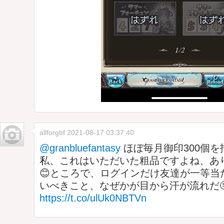
allforgbf
2021-08-17 03:37:40
@granbluefantasy
ほぼ毎月御印300個
私、これはいただいた粗品ですよね、あ
😊ところで、ログインだけ友達が一等当
いべきこと、なぜかが目から汗が流れだ
https://t.co/ulUk0NBTVn