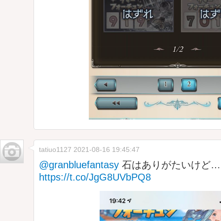
tatiuo1127
2021-08-16 19:45:47
@granbluefantasy
石はありがたいけど…
https://t.co/JgG8UVbPQ8