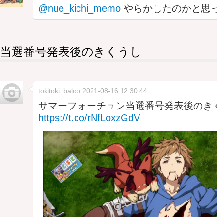
@nue_kichi_memo
やらかしたのかと思
当選番号発表後のきくうし
tokitoki_baloo
2021-08-16 12:30:44
サマーフォーチュン当選番号発表後のき
https://t.co/rNfLoxzGdV