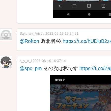
Sakuran_Arisya
2021-08-16 17:54:31
@Rofton
敗北者😭
https://t.co/hUDiuB2z
s_y_e_l
2021-08-16 16:37:14
@spc_pm
その次は私です
https://t.co/