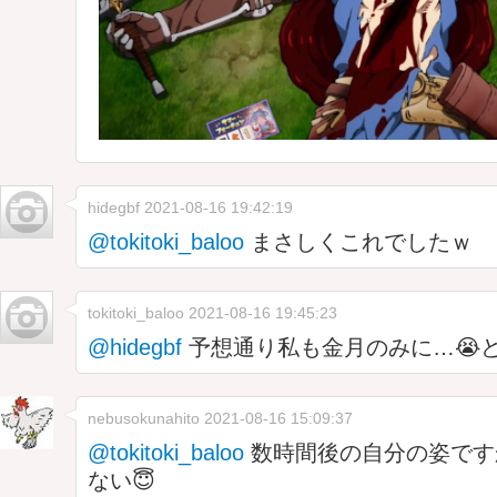
hidegbf
2021-08-16 19:42:19
@tokitoki_baloo
まさしくこれでしたｗ
tokitoki_baloo
2021-08-16 19:45:23
@hidegbf
予想通り私も金月のみに…😭ど
nebusokunahito
2021-08-16 15:09:37
@tokitoki_baloo
数時間後の自分の姿です
ない😇