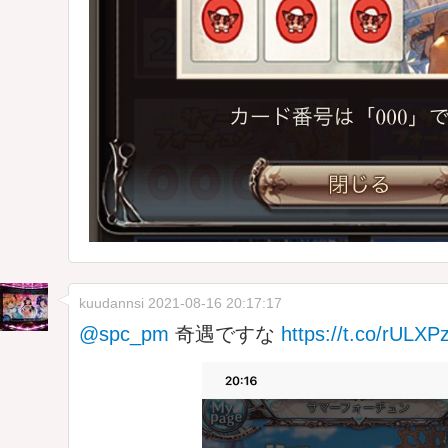
kuudannsi
2021-08-16 20:17:17
@spc_pm
奇遇ですな
https://t.co/rULX