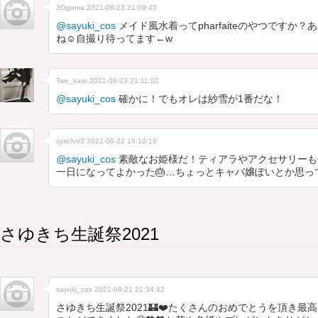
3Ogoma
2021-08-23 21:09:45
@sayuki_cos
メイド風水着ってpharfaiteのやつですか
ね☺️自撮り待ってます←w
Twe_kare
2021-08-23 21:11:02
@sayuki_cos
確かに！でもオレは紗雪が1番だな！
syachiv3
2021-08-22 19:10:18
@sayuki_cos
素敵なお姫様だ！ティアラやアクセサリーも
一日になってよかった🎂…ちょっとキャバ嬢ぽいとか思っ
さゆきち生誕祭2021
sayuki_cos
2021-08-21 21:34:42
さゆきち生誕祭2021🏰❤️たくさんのおめでとうを頂き