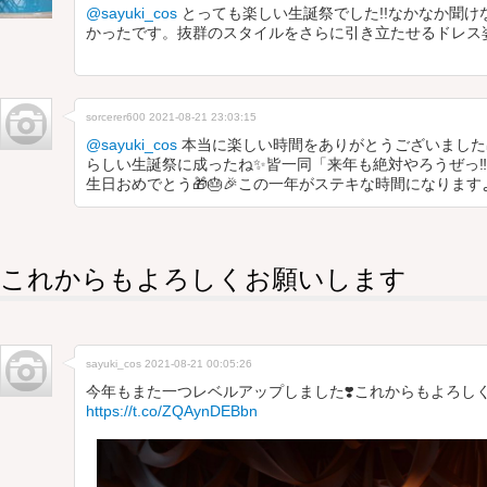
@sayuki_cos
とっても楽しい生誕祭でした!!なかなか聞け
かったです。抜群のスタイルをさらに引き立たせるドレス
sorcerer600
2021-08-21 23:03:15
@sayuki_cos
本当に楽しい時間をありがとうございました
らしい生誕祭に成ったね✨皆一同「来年も絶対やろうぜっ‼
生日おめでとう🎁🎂🎉この一年がステキな時間になります
これからもよろしくお願いします
sayuki_cos
2021-08-21 00:05:26
今年もまた一つレベルアップしました❣️これからもよろし
https://t.co/ZQAynDEBbn