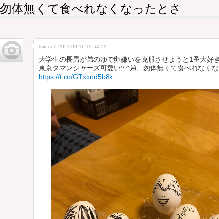
勿体無くて食べれなくなったとさ
tsucon0
2021-09-16 19:54:59
大学生の長男が弟のゆで卵嫌いを克服させようと1番大好
東京タマンジャーズ可愛い^ ^弟、勿体無くて食べれなく
https://t.co/GTxond5b8k