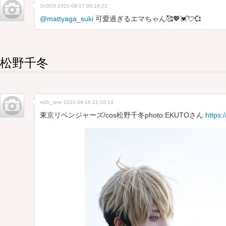
1h303l
2021-09-17 00:18:22
@mattyaga_suki
可愛過ぎるエマちゃん🥰💖💓💘💞
松野千冬
m2h_tete
2021-09-16 21:10:14
東京リベンジャーズ/cos松野千冬photo:EKUTOさん
https: