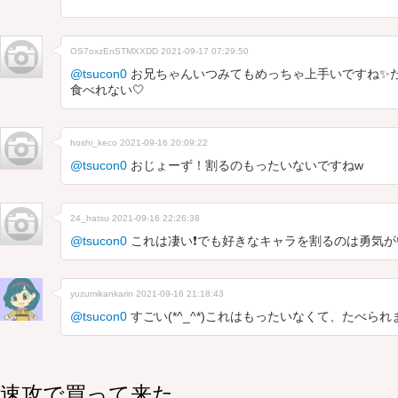
OS7oxzEnSTMXXDD
2021-09-17 07:29:50
@tsucon0
お兄ちゃんいつみてもめっちゃ上手いですね✨
食べれない🤍
hoshi_keco
2021-09-16 20:09:22
@tsucon0
おじょーず！割るのもったいないですねw
24_hatsu
2021-09-16 22:26:38
@tsucon0
これは凄い❗️でも好きなキャラを割るのは勇気が
yuzumikankarin
2021-09-16 21:18:43
@tsucon0
すごい(*^_^*)これはもったいなくて、たべられ
速攻で買って来た