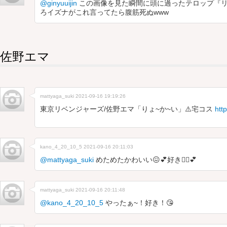
@ginyuuijin
この画像を見た瞬間に頭に過ったテロップ『リ
ろイズナがこれ言ってたら腹筋死ぬwww
佐野エマ
mattyaga_suki
2021-09-16 19:19:26
東京リベンジャーズ/佐野エマ「りょ~か~い」⚠️宅コス
htt
kano_4_20_10_5
2021-09-16 20:11:03
@mattyaga_suki
めためたかわいい😖💕好き🤦‍♀️💕
mattyaga_suki
2021-09-16 20:11:48
@kano_4_20_10_5
やったぁ~！好き！😘