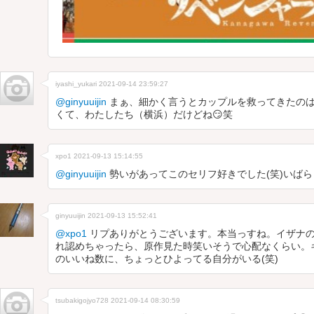
iyashi_yukari
2021-09-14 23:59:27
@ginyuuijin
まぁ、細かく言うとカップルを救ってきたの
くて、わたしたち（横浜）だけどね😏笑
xpo1
2021-09-13 15:14:55
@ginyuuijin
勢いがあってこのセリフ好きでした(笑)いばら
ginyuuijin
2021-09-13 15:52:41
@xpo1
リプありがとうございます。本当っすね。イザナ
れ認めちゃったら、原作見た時笑いそうで心配なくらい。
のいいね数に、ちょっとひよってる自分がいる(笑)
tsubakigojyo728
2021-09-14 08:30:59