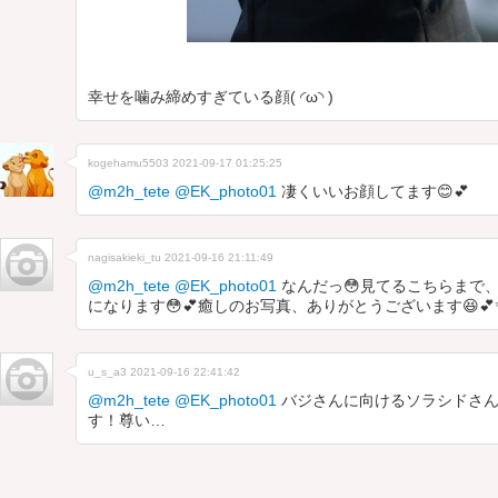
幸せを噛み締めすぎている顔( ◜ω◝ )
kogehamu5503
2021-09-17 01:25:25
@m2h_tete
@EK_photo01
凄くいいお顔してます😊💕
nagisakieki_tu
2021-09-16 21:11:49
@m2h_tete
@EK_photo01
なんだっ😳見てるこちらまで
になります😳💕癒しのお写真、ありがとうございます😆💕
u_s_a3
2021-09-16 22:41:42
@m2h_tete
@EK_photo01
バジさんに向けるソラシドさん
す！尊い…