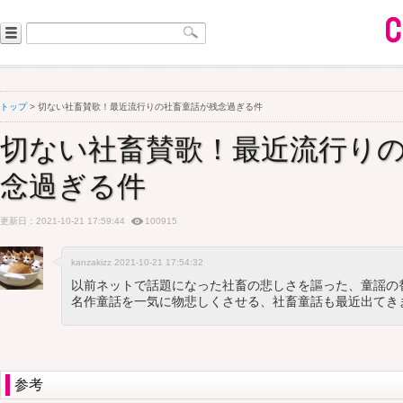
トップ
> 切ない社畜賛歌！最近流行りの社畜童話が残念過ぎる件
切ない社畜賛歌！最近流行り
念過ぎる件
更新日：2021-10-21 17:59:44
100915
kanzakizz 2021-10-21 17:54:32
以前ネットで話題になった社畜の悲しさを謳った、童謡の
名作童話を一気に物悲しくさせる、社畜童話も最近出てき
参考