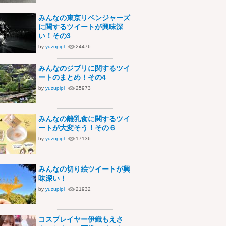
みんなの東京リベンジャーズ
に関するツイートが興味深
い！その3
by
yuzupipl
24476
みんなのジブリに関するツイ
ートのまとめ！その4
by
yuzupipl
25973
みんなの離乳食に関するツイ
ートが大変そう！その６
by
yuzupipl
17136
みんなの切り絵ツイートが興
味深い！
by
yuzupipl
21932
コスプレイヤー伊織もえさ