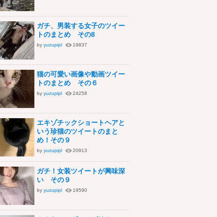
ガチ、男装する女子のツイー
トのまとめ その8
by
yuzupipl
19837
猫の可愛い画像や動画ツイー
トのまとめ その６
by
yuzupipl
24258
エキゾチックショートヘアと
いう珍猫のツイートのまと
め！その９
by
yuzupipl
20913
ガチ！女装ツイートが興味深
い その９
by
yuzupipl
19590