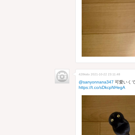
428kido
2021-10-22 23:11:48
@sanyonnana347
可愛いくて
https://t.co/sDkcpNHegA