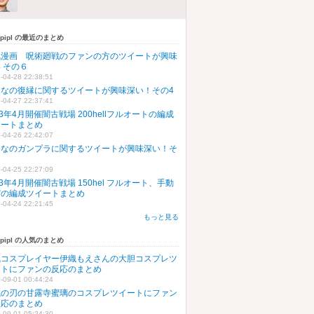
upipl の最近のまとめ
気漫画 呪術廻戦のファンの方のツイートが興味
 その６
-04-28 22:38:51
んなの復縁に関するツイートが興味深い！その4
-04-27 22:37:41
23年4月開催闇古戦場 200hellフルオートの編成
イートまとめ
-04-26 22:42:07
んなのガンプラに関するツイートが興味深い！そ
５
-04-25 22:27:09
23年4月開催闇古戦場 150hel フルオート、手動
どの編成ツイートまとめ
-04-24 22:21:45
もっと見る
upipl の人気のまとめ
気コスプレイヤー伊織もえさんの大胆コスプレツ
ートにファンの反応のまとめ
-09-01 00:44:24
滅の刃の甘露寺蜜璃のコスプレツイートにファン
反応のまとめ
-09-01 05:24:30