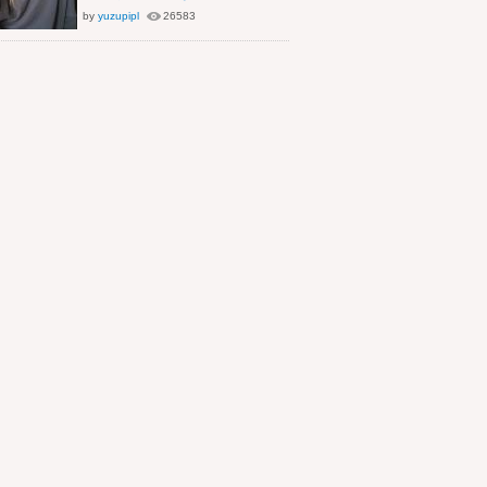
by
yuzupipl
26583