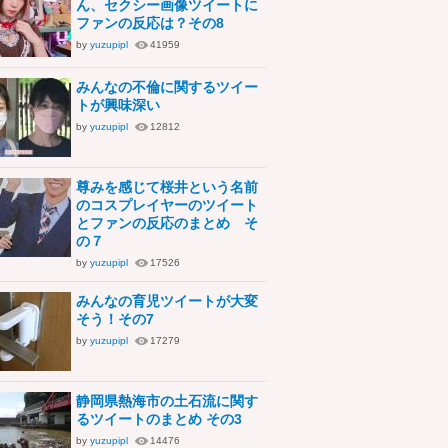
ん、セクシー画像ツイートに
ファンの反応は？その8
by
yuzupipl
41959
みんなの不倫に関するツイー
トが興味深い
by
yuzupipl
12812
尊みを感じて桜井という名前
のコスプレイヤーのツイート
とファンの反応のまとめ そ
の７
by
yuzupipl
17526
みんなの育児ツイートが大変
そう！その7
by
yuzupipl
17279
静岡県熱海市の土石流に関す
るツイートのまとめ その3
by
yuzupipl
14476