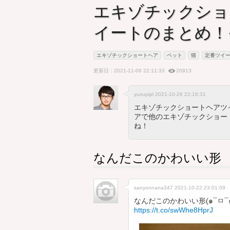
エキゾチックショ
イートのまとめ！
エキゾチックショートヘア
ペット
猫
定番ツイー
更新日：2021-11-06 22:11:33
20913
yuzupipl 2021-10-26 22:16:31
エキゾチックショートヘアツ
アで他のエキゾチックショー
ね！
なんだこのかわいい形
sanyonnana347
2021-10-22 23:01:09
なんだこのかわいい形(๑¯ㅁ¯
https://t.co/swWhe8HprJ