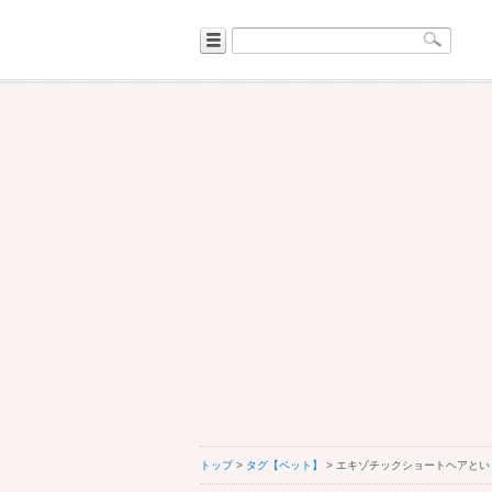
トップ
>
タグ【ペット】
> エキゾチックショートヘアと