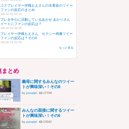
気コスプレイヤー伊織もえさんの水着姿のツイー
にファンの反応のまとめ
-08-31 02:10:17
スプレを中心に活動しているあかせ あかりさん
ツイートにファンの反応は？
-08-16 22:58:36
スプレイヤー伊織もえさん、セクシー画像ツイー
にファンの反応は？その4
-03-26 22:31:54
もっと見る
連まとめ
義母に関するみんなのツイー
トが興味深い！その8
by
yuzupipl
17706
みんなの面接に関するツイー
トが興味深い！その6
by
yuzupipl
13042