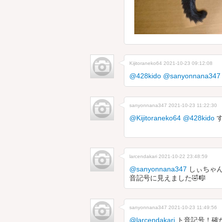
Kijitoraneko64
2021-10-23 09:12:08
@428kido
@sanyonnana347
sanyonnana347
2021-10-23 11:22:30
@Kijitoraneko64
@428kido
す
larcendakari
2021-10-22 23:48:59
@sanyonnana347
しぃちゃん
音記号に見えました🤣🎼
sanyonnana347
2021-10-23 11:49:56
@larcendakari
ト音記号！確