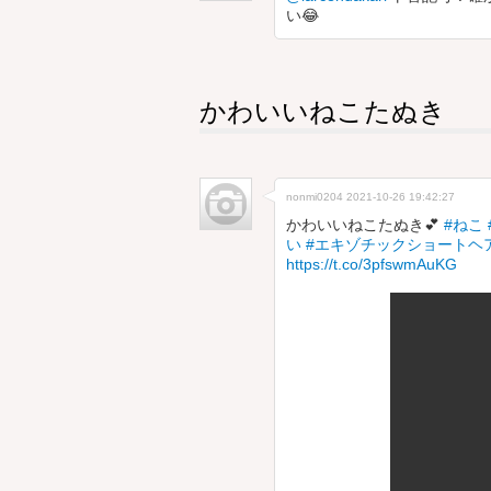
い😂
かわいいねこたぬき
nonmi0204
2021-10-26 19:42:27
かわいいねこたぬき💕
#ねこ
い
#エキゾチックショートヘ
https://t.co/3pfswmAuKG