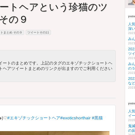
ートヘアという珍猫のツ
その９
yuz
人
深い
トまとめ その９
ツイートその11
2023
み
2023
20
ツ
2023
イートのまとめです。上記のタグのエキゾチックショートヘ
み
トヘアツイートまとめのリンクが出ますのでご利用ください
の
2023
20
な
2023
yuz
人
イ
๑)♡
#エキゾチックショートヘア
#exoticshorthair
#黒猫
2020
鬼
の
2020