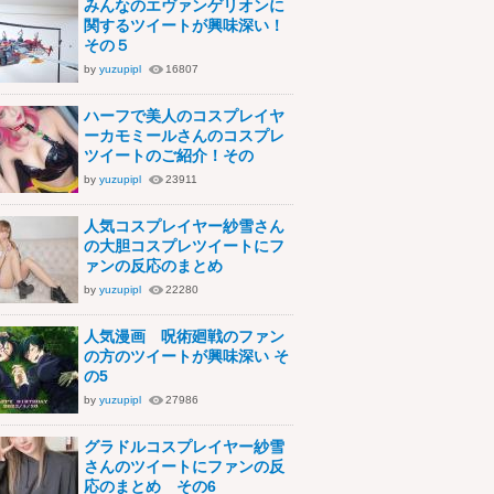
みんなのエヴァンゲリオンに
関するツイートが興味深い！
その５
by
yuzupipl
16807
ハーフで美人のコスプレイヤ
ーカモミールさんのコスプレ
ツイートのご紹介！その
by
yuzupipl
23911
人気コスプレイヤー紗雪さん
の大胆コスプレツイートにフ
ァンの反応のまとめ
by
yuzupipl
22280
人気漫画 呪術廻戦のファン
の方のツイートが興味深い そ
の5
by
yuzupipl
27986
グラドルコスプレイヤー紗雪
さんのツイートにファンの反
応のまとめ その6