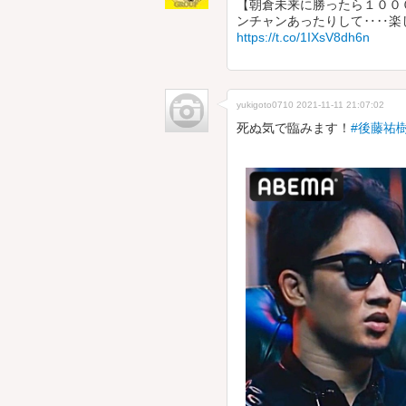
【朝倉未来に勝ったら１００
ンチャンあったりして‥‥楽し
https://t.co/1IXsV8dh6n
yukigoto0710
2021-11-11 21:07:02
死ぬ気で臨みます！
#後藤祐