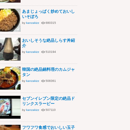
あまじょっぱく炒めておいし
いそぼろ
by
kanzakizz
680315
おいしそうな絶品しらす丼紹
介
by
kanzakizz
510194
韓国の絶品鍋料理のカムジャ
タン
by
kanzakizz
508361
セブンイレブン限定の絶品ド
リンクスラーピー
by
kanzakizz
507110
フワフワ食感でおいしい玉子