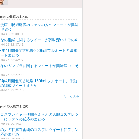
upipl の最近のまとめ
気漫画 呪術廻戦のファンの方のツイートが興味
 その６
-04-28 22:38:51
んなの復縁に関するツイートが興味深い！その4
-04-27 22:37:41
23年4月開催闇古戦場 200hellフルオートの編成
イートまとめ
-04-26 22:42:07
んなのガンプラに関するツイートが興味深い！そ
５
-04-25 22:27:09
23年4月開催闇古戦場 150hel フルオート、手動
どの編成ツイートまとめ
-04-24 22:21:45
もっと見る
upipl の人気のまとめ
気コスプレイヤー伊織もえさんの大胆コスプレツ
ートにファンの反応のまとめ
-09-01 00:44:24
滅の刃の甘露寺蜜璃のコスプレツイートにファン
反応のまとめ
-09-01 05:24:30