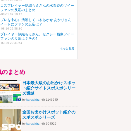
気コスプレイヤー伊織もえさんの水着姿のツイー
にファンの反応のまとめ
-08-31 02:10:17
スプレを中心に活動しているあかせ あかりさん
ツイートにファンの反応は？
-08-16 22:58:36
スプレイヤー伊織もえさん、セクシー画像ツイー
にファンの反応は？その4
-03-26 22:31:54
もっと見る
気のまとめ
日本最大級のお出かけスポッ
ト紹介サイトスポスポシリー
ズ爆誕
by
kanzakizz
1146645
全国お出かけスポット紹介の
スポスポシリーズ
by
kanzakizz
994525