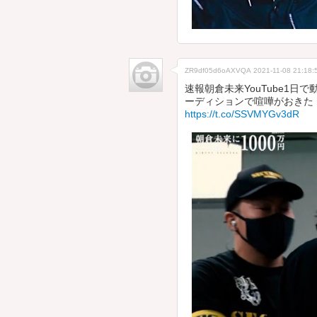
ZR9df05d6oAXVQA
2021-11-08 21:18:
速報朝倉未来YouTube1日
ーディションで喧嘩がおきた
https://t.co/SSVMYGv3dR