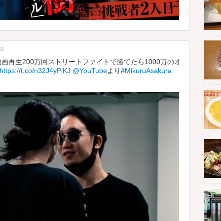
50
で動画再生200万回ストリートファイトで勝てたら1000万のオ
https://t.co/n32J4yPiKJ
@YouTube
より
#MikuruAsakura