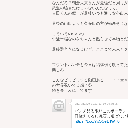
なんだろ？朝倉未来さんが最強だと周りが
武道の強さだけじゃないんだなって。
吉田くんの癒しが最後いつも通り安心出来
最後の山田よりも久保田の方が極悪そうな
こういうのいいね！
中途半端なのをちゃんと黙らせて本物とだ
最終選考きになるけど、ここまで未来とタ
マウントパンチも今日は結構強く殴ってた
楽しみ！
こんなピリピリする動画ある！！？？堂々
の世界覗いてる感じ💦
続き楽しみにしてます！
oharuhaiiyo
2021-11-16 04:03:27
パンチ見る限りこのポーラン
日控えてるし流石に選ばない
https://t.co/7pSSe14WT0