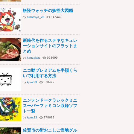
妖怪ウォッチの妖怪大図鑑
by
ninomiya_v3
947442
新時代を作るステキなキュレ
ーションサイトのフラットま
とめ
by
kanzakizz
928699
ニコ動プレミアムを半額くら
いで利用する方法
by
kpmt23
870492
ニンテンドークラシックミニ
スーパーファミコン収録ソフ
ト一覧
by
kpmt23
778682
佐賀市の街おこしご当地グル