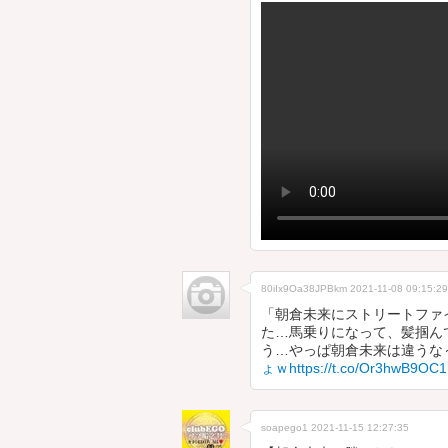
80iIx9Oa38JPBkm
2021-11-08 09:15:29
「朝倉未来にストリートファ
た…馬乗りになって、髪掴ん
う…やっぱ朝倉未来は違うな～
ょｗhttps://t.co/Or3hwB9OC1
soapego1
2021-11-15 12:27:35