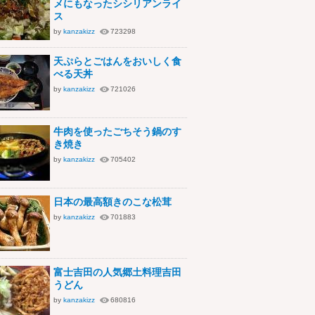
メにもなったシシリアンライ
ス
by
kanzakizz
723298
天ぷらとごはんをおいしく食
べる天丼
by
kanzakizz
721026
牛肉を使ったごちそう鍋のす
き焼き
by
kanzakizz
705402
日本の最高額きのこな松茸
by
kanzakizz
701883
富士吉田の人気郷土料理吉田
うどん
by
kanzakizz
680816