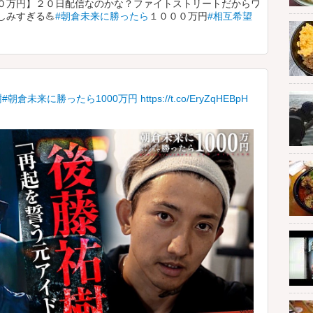
０万円】２０日配信なのかな？ファイトストリートだからワ
みすぎる💪
#朝倉未来に勝ったら
１０００万円
#相互希望
樹
#朝倉未来に勝ったら1000万円
https://t.co/EryZqHEBpH