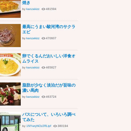
焼き
by
kanzakizz
481594
最高にうまい駿河湾のサクラ
エビ
by
kanzakizz
470607
卵でくるんだおいしい洋食オ
ムライス
by
kanzakizz
465827
脂肪が少なく淡泊だが旨味の
濃い馬肉
by
kanzakizz
463724
バスについて、いろいろ調べ
てみた
by
1NYwryNOz2RLlpf
380194