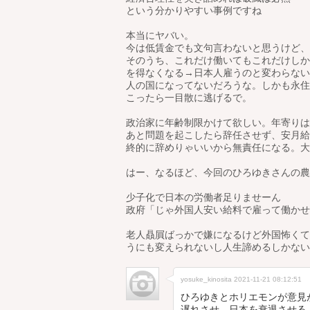
という分かりやすい事例ですね
本当にヤバい。
今は低賃金でも文句言わないと思うけど、
そのうち、これだけ働いてもこれだけしか
を得なくなる→日本人雇うのと変わらない
人の国になってないだろうな。しかも永住
こったら一目散に逃げるで。
政治家に年齢制限かけて欲しい。年寄りは
あと問題を起こしたら辞任させず、安月給
終的に辞めりゃいいから無責任になる。大
はー、なるほど、今回のひろゆきさんの農
少子化で日本の労働者足りませーん
政府「じゃ外国人安い給料で雇って働かせ
老人贔屓ばっかで嫌になるけど外国怖くて
うにも変えられないし人生諦めるしかない
yosuke_kinosita
2021-11-21 08:12:51
ひろゆきとホリエモンが意見
遅れさせ、日本を衰退させる