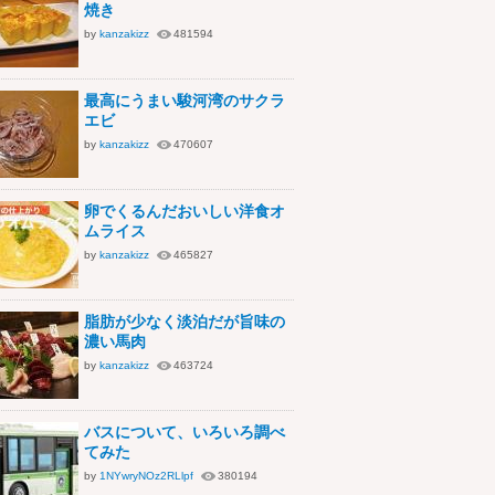
焼き
by
kanzakizz
481594
最高にうまい駿河湾のサクラ
エビ
by
kanzakizz
470607
卵でくるんだおいしい洋食オ
ムライス
by
kanzakizz
465827
脂肪が少なく淡泊だが旨味の
濃い馬肉
by
kanzakizz
463724
バスについて、いろいろ調べ
てみた
by
1NYwryNOz2RLlpf
380194