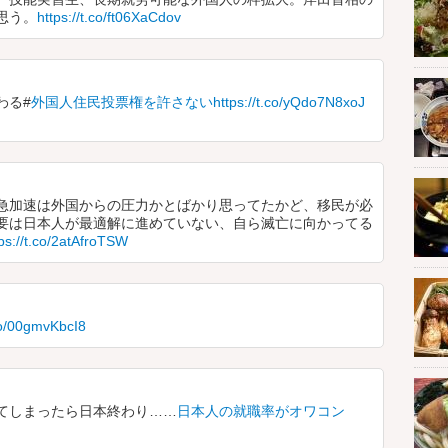
思う。
https://t.co/ft06XaCdov
わる#
外国人住民投票権を許さないhttps://t.co/yQdo7N8xoJ
急加速は外国からの圧力かとばかり思ってたかど、移民が必
要は日本人が最適解に進めていない、自ら滅亡に向かってる
tps://t.co/2atAfroTSW
o/00gmvKbcI8
てしまったら日本終わり……
日本人の就職率がオワコン