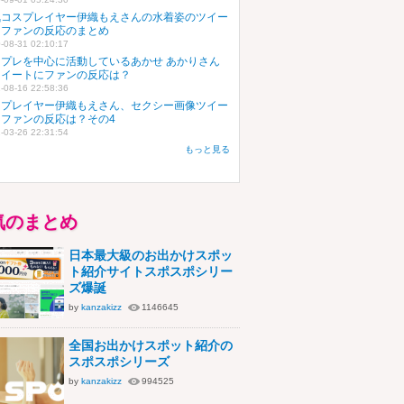
気コスプレイヤー伊織もえさんの水着姿のツイー
にファンの反応のまとめ
-08-31 02:10:17
スプレを中心に活動しているあかせ あかりさん
ツイートにファンの反応は？
-08-16 22:58:36
スプレイヤー伊織もえさん、セクシー画像ツイー
にファンの反応は？その4
-03-26 22:31:54
もっと見る
気のまとめ
日本最大級のお出かけスポッ
ト紹介サイトスポスポシリー
ズ爆誕
by
kanzakizz
1146645
全国お出かけスポット紹介の
スポスポシリーズ
by
kanzakizz
994525