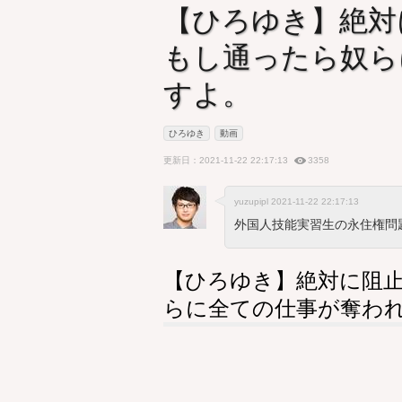
【ひろゆき】絶対
もし通ったら奴ら
すよ。
ひろゆき
動画
更新日：2021-11-22 22:17:13
3358
yuzupipl 2021-11-22 22:17:13
外国人技能実習生の永住権問
【ひろゆき】絶対に阻
らに全ての仕事が奪わ