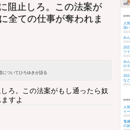
に阻止しろ。この法案が
に全ての仕事が奪われま
yuz
人
深い
2023
み
2023
20
ツ
2023
み
の
2023
題についてひろゆきが語る
20
な
2023
止しろ。この法案がもし通ったら奴
れますよ
yuz
人
イ
2020
鬼
の
2020