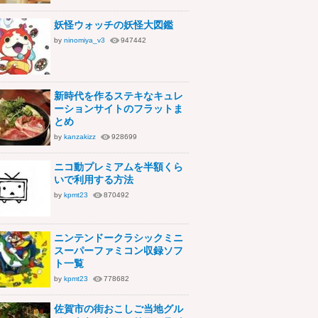
妖怪ウォッチの妖怪大図鑑
by
ninomiya_v3
947442
新時代を作るステキなキュレ
ーションサイトのフラットま
とめ
by
kanzakizz
928699
ニコ動プレミアムを半額くら
いで利用する方法
by
kpmt23
870492
ニンテンドークラシックミニ
スーパーファミコン収録ソフ
ト一覧
by
kpmt23
778682
佐賀市の街おこしご当地グル