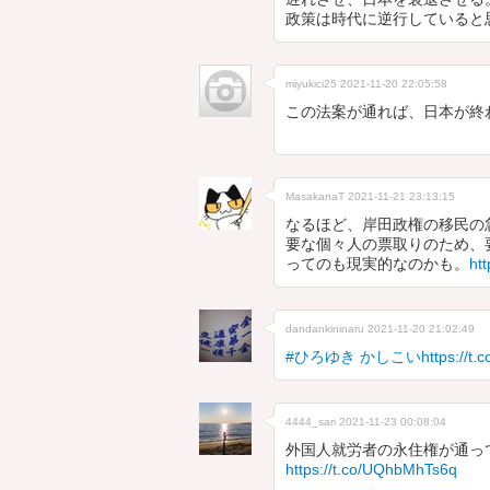
政策は時代に逆行していると
miyukici25
2021-11-20 22:05:58
この法案が通れば、日本が終
MasakanaT
2021-11-21 23:13:15
なるほど、岸田政権の移民の
要な個々人の票取りのため、
ってのも現実的なのかも。
ht
dandankininaru
2021-11-20 21:02:49
#ひろゆき
かしこいhttps://t.c
4444_sari
2021-11-23 00:08:04
外国人就労者の永住権が通っ
https://t.co/UQhbMhTs6q