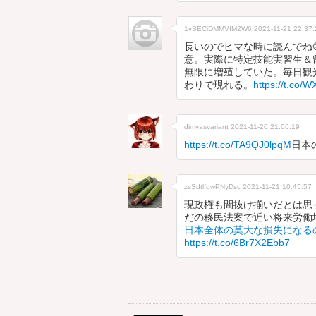
1vSECiDMMVfM2W6
2021-11-21 22:37:
長いのでヒマな時に読んでね
意。実際に特定技能実習生＆
無限に増殖していた。毎日観
わりで現れる。
https://t.co/W
dimyasvariant
2021-11-20 21:06:19
https://t.co/TA9QJ0lpqM
日本
zsSdtlfdwPNyDsc
2021-11-21 10:45:57
現政権も間抜け揃いだとは思
だの移民法案で近い将来労働
日本全体の莫大な損失になる
https://t.co/6Br7X2Ebb7