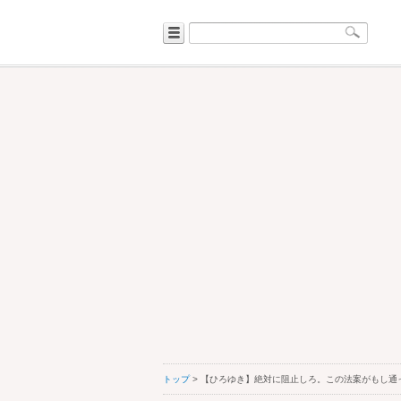
トップ
> 【ひろゆき】絶対に阻止しろ。この法案がもし通