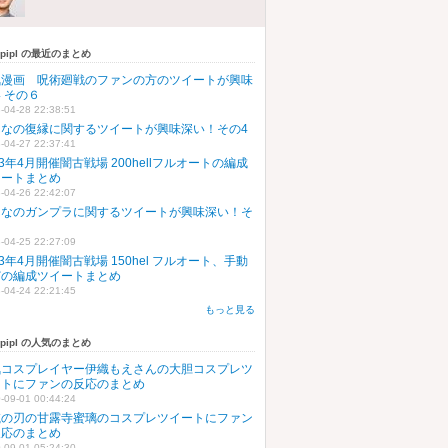
upipl の最近のまとめ
気漫画 呪術廻戦のファンの方のツイートが興味
 その６
-04-28 22:38:51
んなの復縁に関するツイートが興味深い！その4
-04-27 22:37:41
23年4月開催闇古戦場 200hellフルオートの編成
イートまとめ
-04-26 22:42:07
んなのガンプラに関するツイートが興味深い！そ
５
-04-25 22:27:09
23年4月開催闇古戦場 150hel フルオート、手動
どの編成ツイートまとめ
-04-24 22:21:45
もっと見る
upipl の人気のまとめ
気コスプレイヤー伊織もえさんの大胆コスプレツ
ートにファンの反応のまとめ
-09-01 00:44:24
滅の刃の甘露寺蜜璃のコスプレツイートにファン
反応のまとめ
-09-01 05:24:30