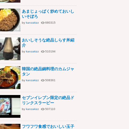
あまじょっぱく炒めておいし
いそぼろ
by
kanzakizz
680315
おいしそうな絶品しらす丼紹
介
by
kanzakizz
510194
韓国の絶品鍋料理のカムジャ
タン
by
kanzakizz
508361
セブンイレブン限定の絶品ド
リンクスラーピー
by
kanzakizz
507110
フワフワ食感でおいしい玉子