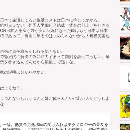
日本で生活してると生活コストは日本に準じてかかる。
給料貰えない→外国人労働組合結成→賃金の引上げをせざる
OR日本人を雇う方が安い状況になった時はもう日本は日本
権であって、自国に帰るのは止められないから大規模災害起
未来に責任取らんし取る気もない。
で徹底的に解決のみに注力するって罰則を設けて欲しい。最
勢を巻き込んでんだから最後まで逃すな。
家の説明は分かりやすい。
ばよくね？」
うつれないしもうほんと嫌だ俺らみたいに若い人がどうしよ
な
が一致。低賃金労働移民の受け入れはテクノロジーの普及を
。技能実習生、長期就労可能な外国人の枠拡大。岸田首相の