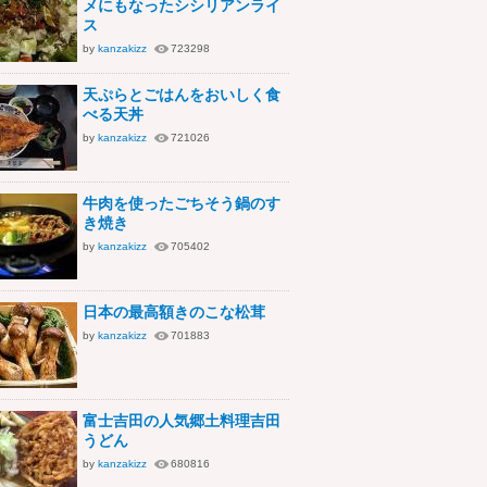
メにもなったシシリアンライ
ス
by
kanzakizz
723298
天ぷらとごはんをおいしく食
べる天丼
by
kanzakizz
721026
牛肉を使ったごちそう鍋のす
き焼き
by
kanzakizz
705402
日本の最高額きのこな松茸
by
kanzakizz
701883
富士吉田の人気郷土料理吉田
うどん
by
kanzakizz
680816