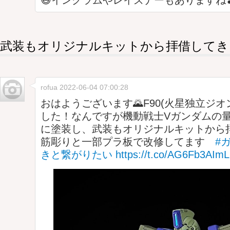
😆イングラムやレイズナーもありますね
武装もオリジナルキットから拝借してき
rofua
2022-06-04 07:00:28
おはようございます🌄F90(火星独立ジ
した！なんですが機動戦士Vガンダムの
に塗装し、武装もオリジナルキットから
筋彫りと一部プラ板で改修してます
#
きと繋がりたい
https://t.co/AG6Fb3AImL