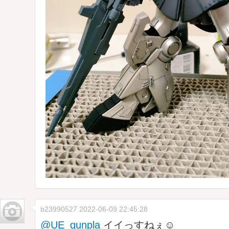
b23990527
2022-06-09 22:45:28
@UE_gunpla
イイっすねぇ☺️