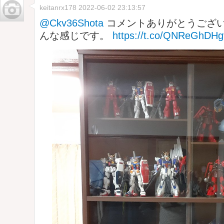
keitanrx178
2022-06-02 23:13:57
@Ckv36Shota
コメントありがとうござい
んな感じです。
https://t.co/QNReGhDHg