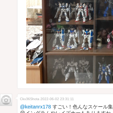
Ckv36Shota
2022-06-02 23:31:11
@keitanrx178
すごい！色んなスケール集