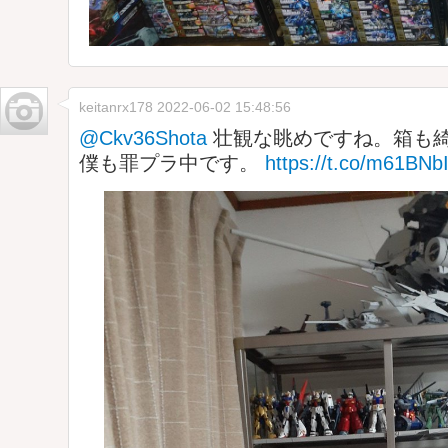
keitanrx178
2022-06-02 15:48:56
@Ckv36Shota
壮観な眺めですね。箱も綺
僕も罪プラ中です。
https://t.co/m61BNb