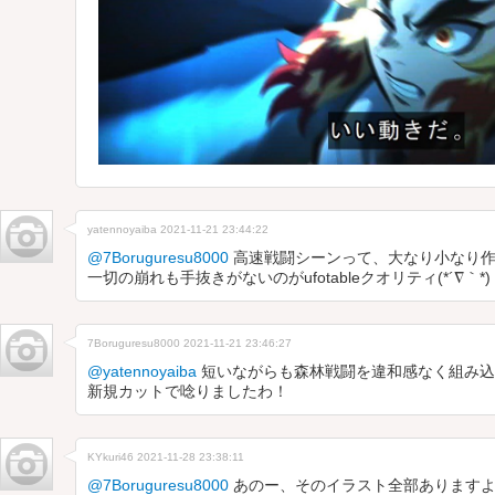
yatennoyaiba
2021-11-21 23:44:22
@7Boruguresu8000
高速戦闘シーンって、大なり小なり作
一切の崩れも手抜きがないのがufotableクオリティ(*´∇｀*)
7Boruguresu8000
2021-11-21 23:46:27
@yatennoyaiba
短いながらも森林戦闘を違和感なく組み込むu
新規カットで唸りましたわ！
KYkuri46
2021-11-28 23:38:11
@7Boruguresu8000
あのー、そのイラスト全部あります