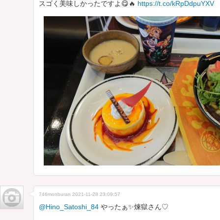
スゴく美味しかったですよ😋🔥
https://t.co/kRpDdpuYXV
746monburan
2021-11-28 23:09:57
@Hino_Satoshi_84
やったぁ✨煉獄さん♡