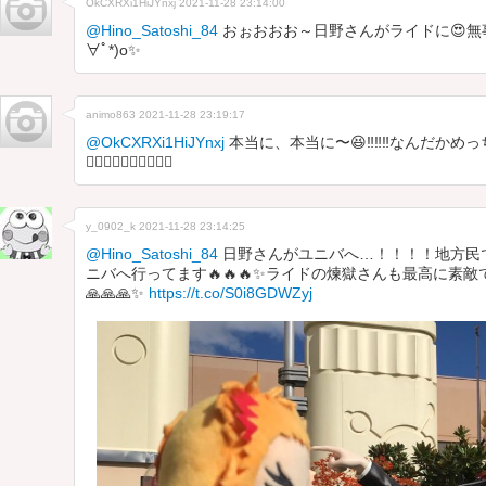
OkCXRXi1HiJYnxj
2021-11-28 23:14:00
@Hino_Satoshi_84
おぉおおお～日野さんがライドに😍無事
∀ﾟ*)o✨
animo863
2021-11-28 23:19:17
@OkCXRXi1HiJYnxj
本当に、本当に〜😆‼️‼️‼️なんだかめ
❤️‍🔥❤️‍🔥❤️‍🔥❤️‍🔥❤️‍🔥
y_0902_k
2021-11-28 23:14:25
@Hino_Satoshi_84
日野さんがユニバへ…！！！！地方民
ニバへ行ってます🔥🔥🔥✨ライドの煉獄さんも最高に素敵
🙏🙏🙏✨
https://t.co/S0i8GDWZyj