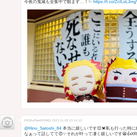
今夜の鬼滅も全集中で観ます…！✨
https://t.co/ZcILsLJmg
PKDhvPlwdG0WlZr
2021-11-28 23:14:10
@Hino_Satoshi_84
本当に嬉しいです😌💓私も行った時
なぁって話してて😍✨それが叶って凄く嬉しいです😁👍X