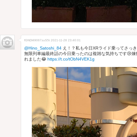
fGNDl49067zuS5t
2021-11-28 23:40:01
@Hino_Satoshi_84
え！？私も今日XRライド乗ってさっき
無限列車編最終話の今日乗ったのは複雑な気持ちです😢
れました😂
https://t.co/tObN4VEK1g