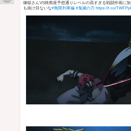
煉獄さんVS猗窩座予想通りレベルの高すぎる戦闘作画に
も抜け目ないな
#無限列車編
#鬼滅の刃
https://t.co/TWF