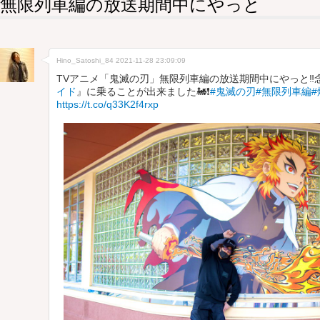
無限列車編の放送期間中にやっと
Hino_Satoshi_84
2021-11-28 23:09:09
TVアニメ「鬼滅の刃」無限列車編の放送期間中にやっと‼️
イド
』に乗ることが出来ました🚂❗️
#鬼滅の刃
#無限列車編
https://t.co/q33K2f4rxp