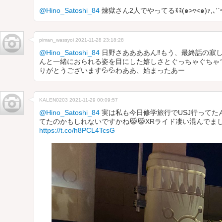
@Hino_Satoshi_84
煉獄さん2人でやってるꉂꉂ(๑˃▿︎˂๑)ｧ,､'`
piman_wassyoi
2021-11-28 23:18:28
@Hino_Satoshi_84
日野さああああん‼️もう、最終話の寂し
んと一緒におられる姿を目にした嬉しさとぐっちゃぐちゃ
りがとうございます💦💦わああ、始まったあー
KALEN0203
2021-11-29 00:09:57
@Hino_Satoshi_84
実は私も今日修学旅行でUSJ行ってた
てたのかもしれないですかね😹😹XRライド凄い混んでました
https://t.co/h8PCL4TcsG