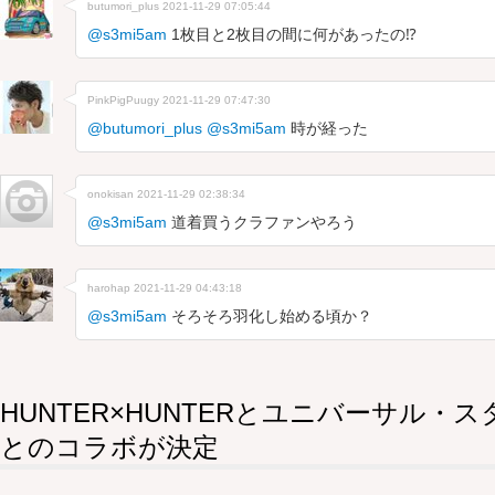
butumori_plus
2021-11-29 07:05:44
@s3mi5am
1枚目と2枚目の間に何があったの⁉︎
PinkPigPuugy
2021-11-29 07:47:30
@butumori_plus
@s3mi5am
時が経った
onokisan
2021-11-29 02:38:34
@s3mi5am
道着買うクラファンやろう
harohap
2021-11-29 04:43:18
@s3mi5am
そろそろ羽化し始める頃か？
HUNTER×HUNTERとユニバーサル・
とのコラボが決定