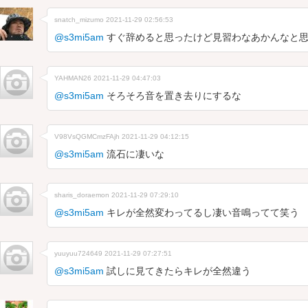
snatch_mizumo
2021-11-29 02:56:53
@s3mi5am
すぐ辞めると思ったけど見習わなあかんなと
YAHMAN26
2021-11-29 04:47:03
@s3mi5am
そろそろ音を置き去りにするな
V98VsQGMCmzFAjh
2021-11-29 04:12:15
@s3mi5am
流石に凄いな
sharis_doraemon
2021-11-29 07:29:10
@s3mi5am
キレが全然変わってるし凄い音鳴ってて笑う
yuuyuu724649
2021-11-29 07:27:51
@s3mi5am
試しに見てきたらキレが全然違う