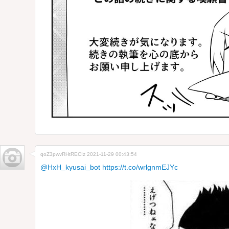
qoZ3pwvRHtRECIz
2021-11-29 00:43:54
@HxH_kyusai_bot
https://t.co/wrlgnmEJYc