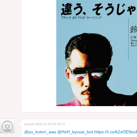
yunkzw
2021-11-29 00:20:27
@yu_kotori_aaa
@HxH_kyusai_bot
https://t.co/k2sOE9eo