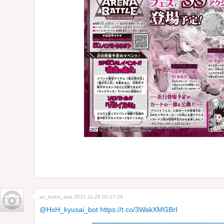
yu_kotori_aaa
2021-11-29 00:17:29
@HxH_kyusai_bot
https://t.co/3WakXMGBrI