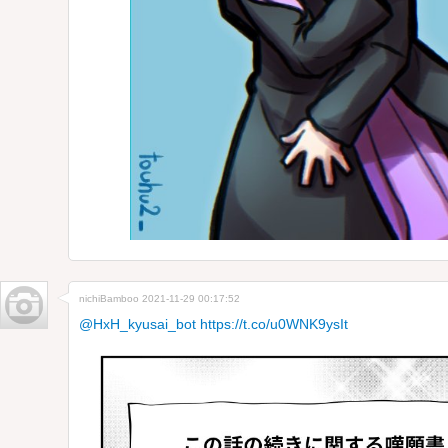
nichiBamboo
2021-11-29 00:17:52
@HxH_kyusai_bot
https://t.co/u0WNK9ysIt