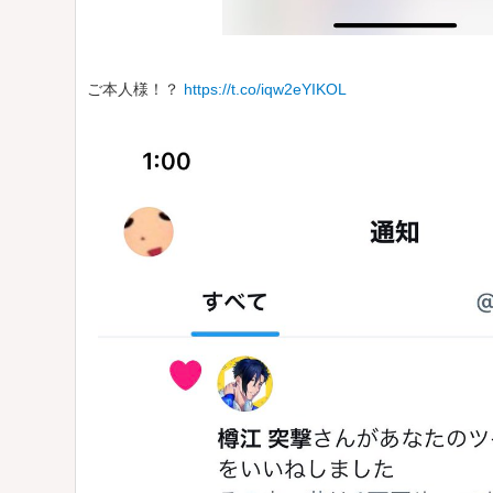
ご本人様！？
https://t.co/iqw2eYIKOL