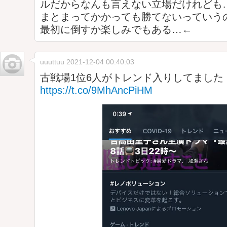
ルだからなんも言えない立場だけれども
まとまってかかっても勝てないっていう
最初に倒すか楽しみでもある…←
uuuttuu
2021-12-04 00:40:03
古戦場1位6人がトレンド入りしてました
https://t.co/9MhAncPiHM