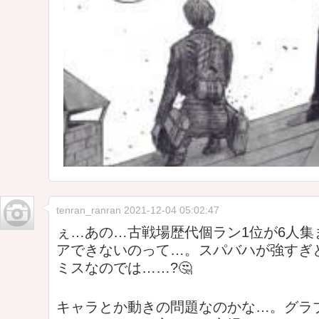
tenran_ranran
2021-12-04 05:02:47
ぇ…あの…古戦場歴代個ラン1位が6人集
アできないのって…。スパバハが強すぎ
ミスなのでは……?🤔
キャラとか動きの問題なのかな…。グラ