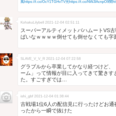
風https://t.co/OcY1TGHvTV
光https://t.co/NWJlAcnpO9
闇ht
KohakuLilybell
2021-12-04 02:51:11
スーパーアルティメットバハムートVS
ばいなｗｗｗｗ倒せても倒せなくても字
SLAVE_V_V_R
2021-12-04 07:22:58
グラブルから卒業してかなり経つけど、「
ーム」って情報が目に入ってきて驚きす
た。すごすぎでは…
ishi_gbf
2021-12-04 01:38:44
古戦場1位6人の配信見に行ったけどお通
ったから一瞬で抜けた