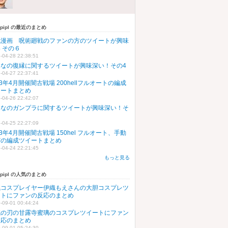
upipl の最近のまとめ
気漫画 呪術廻戦のファンの方のツイートが興味
 その６
-04-28 22:38:51
んなの復縁に関するツイートが興味深い！その4
-04-27 22:37:41
23年4月開催闇古戦場 200hellフルオートの編成
イートまとめ
-04-26 22:42:07
んなのガンプラに関するツイートが興味深い！そ
５
-04-25 22:27:09
23年4月開催闇古戦場 150hel フルオート、手動
どの編成ツイートまとめ
-04-24 22:21:45
もっと見る
upipl の人気のまとめ
気コスプレイヤー伊織もえさんの大胆コスプレツ
ートにファンの反応のまとめ
-09-01 00:44:24
滅の刃の甘露寺蜜璃のコスプレツイートにファン
反応のまとめ
-09-01 05:24:30