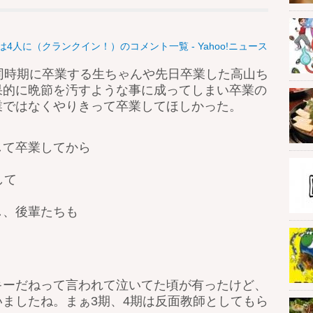
4人に（クランクイン！）のコメント一覧 - Yahoo!ニュース
同時期に卒業する生ちゃんや先日卒業した高山ち
果的に晩節を汚すような事に成ってしまい卒業の
業ではなくやりきって卒業してほしかった。
して卒業してから
。
して
し、後輩たちも
キーだねって言われて泣いてた頃が有ったけど、
ましたね。まぁ3期、4期は反面教師としてもら