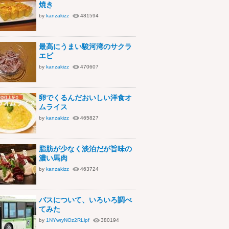
焼き
by
kanzakizz
481594
最高にうまい駿河湾のサクラ
エビ
by
kanzakizz
470607
卵でくるんだおいしい洋食オ
ムライス
by
kanzakizz
465827
脂肪が少なく淡泊だが旨味の
濃い馬肉
by
kanzakizz
463724
バスについて、いろいろ調べ
てみた
by
1NYwryNOz2RLlpf
380194