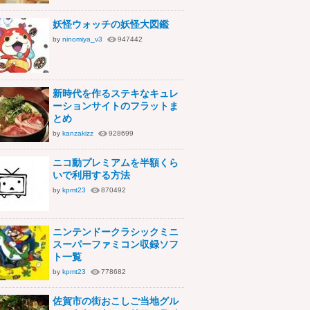
妖怪ウォッチの妖怪大図鑑
by
ninomiya_v3
947442
新時代を作るステキなキュレ
ーションサイトのフラットま
とめ
by
kanzakizz
928699
ニコ動プレミアムを半額くら
いで利用する方法
by
kpmt23
870492
ニンテンドークラシックミニ
スーパーファミコン収録ソフ
ト一覧
by
kpmt23
778682
佐賀市の街おこしご当地グル