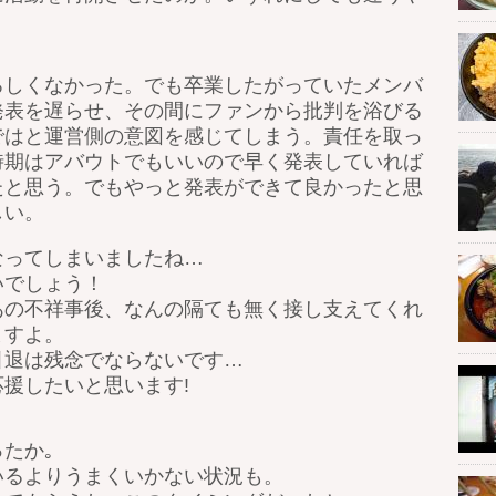
ろしくなかった。でも卒業したがっていたメンバ
発表を遅らせ、その間にファンから批判を浴びる
ではと運営側の意図を感じてしまう。責任を取っ
時期はアバウトでもいいので早く発表していれば
たと思う。でもやっと発表ができて良かったと思
しい。
なってしまいましたね…
いでしょう！
あの不祥事後、なんの隔ても無く接し支えてくれ
ますよ。
引退は残念でならないです…
援したいと思います!
たか｡
いるよりうまくいかない状況も。