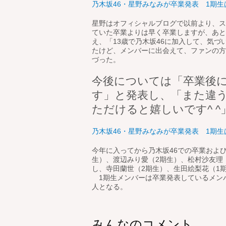
乃木坂46・星野みなみが卒業発表 1期生は4
星野はオフィシャルブログで以前より、ス
ていた卒業よりは早く卒業しますが、あと
え、「13歳で乃木坂46に加入して、気づ
たけど、メンバーに出会えて、ファンの方
づった。
今後については「卒業後
す」と発表し、「また違
ただけると嬉しいです^ 
乃木坂46・星野みなみが卒業発表 1期生は4
今年に入ってから乃木坂46での卒業および
生）、渡辺みり愛（2期生）、松村沙友理
し、寺田蘭世（2期生）、生田絵梨花（1
1期生メンバーは卒業発表しているメン
人となる。
みんなのコメント