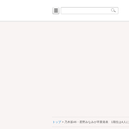
トップ
> 乃木坂46・星野みなみが卒業発表 1期生は4人に