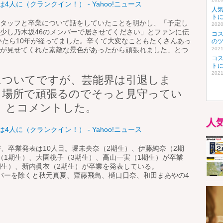
人に（クランクイン！） - Yahoo!ニュース
人
ト
タッフと卒業について話をしていたことを明かし、「予定し
2020
少し乃木坂46のメンバーで居させてください」とファンに伝
コ
いたら10年が経ってました。辛くて大変なこともたくさんあっ
の
が見せてくれた素敵な景色があったから頑張れました」とつ
2021
コ
ト
2021
についてですが、芸能界は引退しま
う場所で頑張るのでそっと見守ってい
^」とコメントした。
人
人に（クランクイン！） - Yahoo!ニュース
、卒業発表は10人目。堀未央奈（2期生）、伊藤純奈（2期
（1期生）、大園桃子（3期生）、高山一実（1期生）が卒業
期生）、新内眞衣（2期生）が卒業を発表している。
バーを除くと秋元真夏、齋藤飛鳥、樋口日奈、和田まあやの4