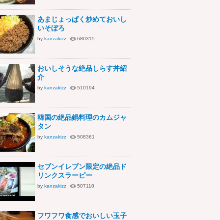
あまじょっぱく炒めておいし
いそぼろ
by
kanzakizz
680315
おいしそうな絶品しらす丼紹
介
by
kanzakizz
510194
韓国の絶品鍋料理のカムジャ
タン
by
kanzakizz
508361
セブンイレブン限定の絶品ド
リンクスラーピー
by
kanzakizz
507110
フワフワ食感でおいしい玉子