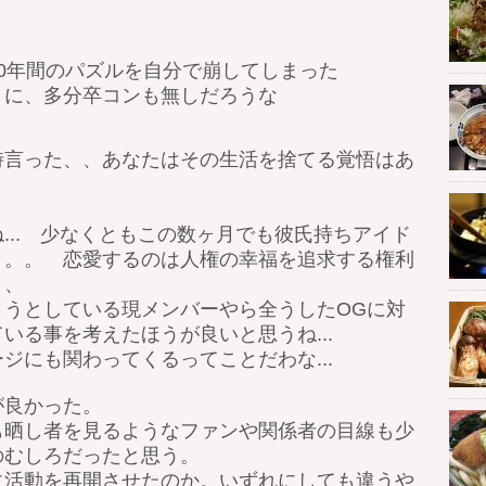
0年間のパズルを自分で崩してしまった
うに、多分卒コンも無しだろうな
時言った、、あなたはその生活を捨てる覚悟はあ
... 少なくともこの数ヶ月でも彼氏持ちアイド
。。。 恋愛するのは人権の幸福を追求する権利
、、
ようとしている現メンバーやら全うしたOGに対
いる事を考えたほうが良いと思うね...
ジにも関わってくるってことだわな...
が良かった。
も晒し者を見るようなファンや関係者の目線も少
のむしろだったと思う。
に活動を再開させたのか。いずれにしても違うや