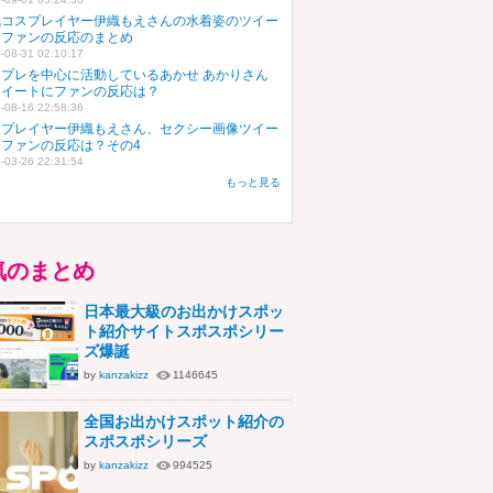
気コスプレイヤー伊織もえさんの水着姿のツイー
にファンの反応のまとめ
-08-31 02:10:17
スプレを中心に活動しているあかせ あかりさん
ツイートにファンの反応は？
-08-16 22:58:36
スプレイヤー伊織もえさん、セクシー画像ツイー
にファンの反応は？その4
-03-26 22:31:54
もっと見る
気のまとめ
日本最大級のお出かけスポッ
ト紹介サイトスポスポシリー
ズ爆誕
by
kanzakizz
1146645
全国お出かけスポット紹介の
スポスポシリーズ
by
kanzakizz
994525