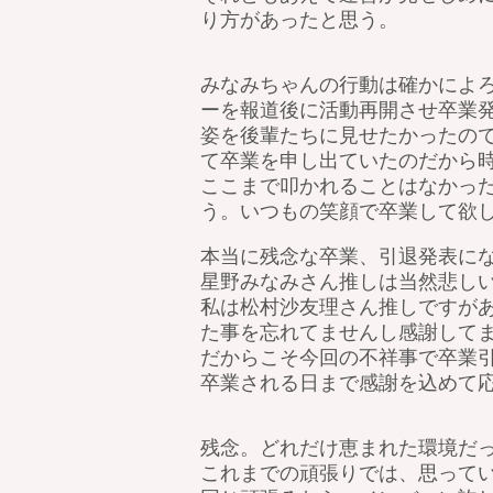
り方があったと思う。
みなみちゃんの行動は確かによ
ーを報道後に活動再開させ卒業
姿を後輩たちに見せたかったの
て卒業を申し出ていたのだから
ここまで叩かれることはなかっ
う。いつもの笑顔で卒業して欲
本当に残念な卒業、引退発表に
星野みなみさん推しは当然悲し
私は松村沙友理さん推しですが
た事を忘れてませんし感謝して
だからこそ今回の不祥事で卒業
卒業される日まで感謝を込めて応
残念。どれだけ恵まれた環境だっ
これまでの頑張りでは、思って