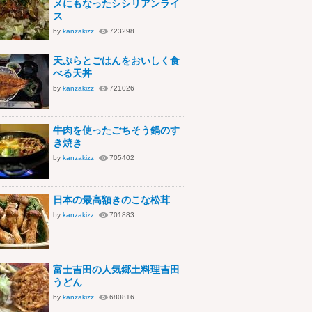
メにもなったシシリアンライ
ス
by
kanzakizz
723298
天ぷらとごはんをおいしく食
べる天丼
by
kanzakizz
721026
牛肉を使ったごちそう鍋のす
き焼き
by
kanzakizz
705402
日本の最高額きのこな松茸
by
kanzakizz
701883
富士吉田の人気郷土料理吉田
うどん
by
kanzakizz
680816