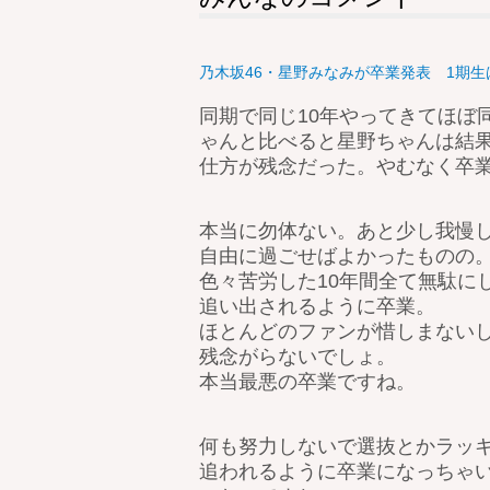
乃木坂46・星野みなみが卒業発表 1期生は
同期で同じ10年やってきてほぼ
ゃんと比べると星野ちゃんは結
仕方が残念だった。やむなく卒
本当に勿体ない。あと少し我慢
自由に過ごせばよかったものの
色々苦労した10年間全て無駄に
追い出されるように卒業。
ほとんどのファンが惜しまない
残念がらないでしょ。
本当最悪の卒業ですね。
何も努力しないで選抜とかラッ
追われるように卒業になっちゃい