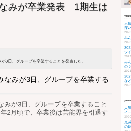
みなみが卒業発表 1期生は
yuz
人
深い
2023
み
2023
20
ツ
2023
みが3日、グループを卒業することを発表した。
み
の
2023
20
野みなみが3日、グループを卒業する
な
2023
yuz
みなみが3日、グループを卒業すること
人
年2月頃で、卒業後は芸能界を引退す
イ
2020
鬼
の
2020