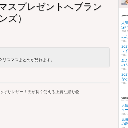
マスプレゼントへブラン
ンズ）
yuz
人
深い
2023
み
2023
20
ツ
2023
クリスマスまとめが見れます。
み
の
2023
20
な
2023
っぱりレザー！夫が長く使える上質な贈り物
yuz
人
イ
2020
鬼
の
2020