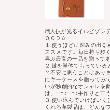
職人技が光るイルビゾン
ＯＯＤ☆
１.使うほどに深みの出る
ススメです。毎日持ち歩
喜ぶ最高の一品を贈って
２.鍵を単体でもってい
と不安に思うことはあり
にキーケースを贈ってみ
いが独創的なオシャレを
は、一つ一つ手作りと言
３.使い込んでいけばいく
くれる革製品は、どんな