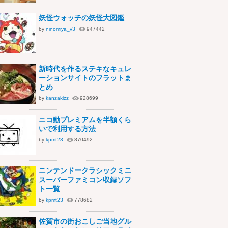
妖怪ウォッチの妖怪大図鑑
by
ninomiya_v3
947442
新時代を作るステキなキュレ
ーションサイトのフラットま
とめ
by
kanzakizz
928699
ニコ動プレミアムを半額くら
いで利用する方法
by
kpmt23
870492
ニンテンドークラシックミニ
スーパーファミコン収録ソフ
ト一覧
by
kpmt23
778682
佐賀市の街おこしご当地グル