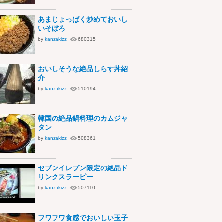
あまじょっぱく炒めておいし
いそぼろ
by
kanzakizz
680315
おいしそうな絶品しらす丼紹
介
by
kanzakizz
510194
韓国の絶品鍋料理のカムジャ
タン
by
kanzakizz
508361
セブンイレブン限定の絶品ド
リンクスラーピー
by
kanzakizz
507110
フワフワ食感でおいしい玉子