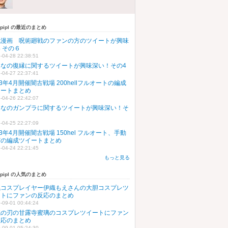
upipl の最近のまとめ
気漫画 呪術廻戦のファンの方のツイートが興味
 その６
-04-28 22:38:51
んなの復縁に関するツイートが興味深い！その4
-04-27 22:37:41
23年4月開催闇古戦場 200hellフルオートの編成
イートまとめ
-04-26 22:42:07
んなのガンプラに関するツイートが興味深い！そ
５
-04-25 22:27:09
23年4月開催闇古戦場 150hel フルオート、手動
どの編成ツイートまとめ
-04-24 22:21:45
もっと見る
upipl の人気のまとめ
気コスプレイヤー伊織もえさんの大胆コスプレツ
ートにファンの反応のまとめ
-09-01 00:44:24
滅の刃の甘露寺蜜璃のコスプレツイートにファン
反応のまとめ
-09-01 05:24:30