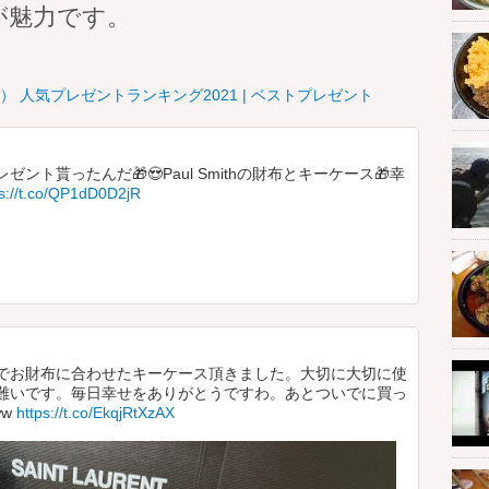
が魅力です。
人気プレゼントランキング2021 | ベストプレゼント
ト貰ったんだ🎁😍Paul Smithの財布とキーケース🎁幸
ps://t.co/QP1dD0D2jR
でお財布に合わせたキーケース頂きました。大切に大切に使
難いです。毎日幸せをありがとうですわ。あとついでに買っ
ww
https://t.co/EkqjRtXzAX