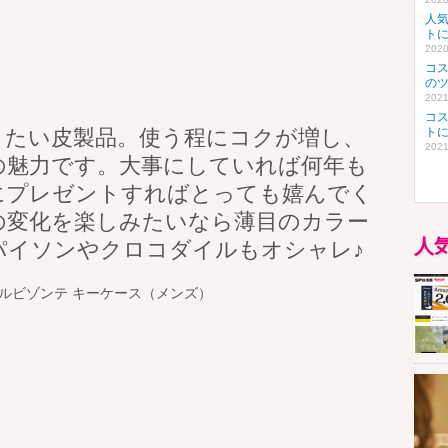
人
ト
2020
コ
の
2021
コ
きたい皮製品。使う程にコクが増し、
ト
2021
の魅力です。大事にしていれば何年も
にプレゼントすればとっても嬉んでく
の変化を楽しみたいなら薄目のカラー
人
パイソンやクロコダイルもオシャレ♪
ルビゾンテ キーケース（メンズ）