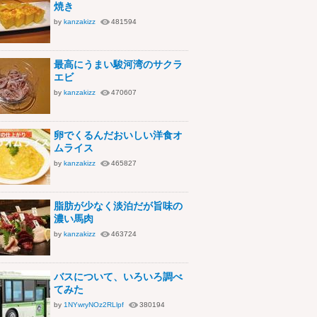
焼き
by
kanzakizz
481594
最高にうまい駿河湾のサクラ
エビ
by
kanzakizz
470607
卵でくるんだおいしい洋食オ
ムライス
by
kanzakizz
465827
脂肪が少なく淡泊だが旨味の
濃い馬肉
by
kanzakizz
463724
バスについて、いろいろ調べ
てみた
by
1NYwryNOz2RLlpf
380194