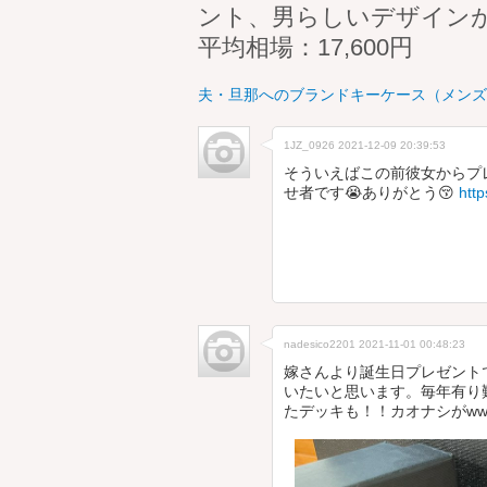
ント、男らしいデザイン
平均相場：17,600円
夫・旦那へのブランドキーケース（メンズ） 
1JZ_0926
2021-12-09 20:39:53
そういえばこの前彼女からプレゼン
せ者です😭ありがとう😚
htt
nadesico2201
2021-11-01 00:48:23
嫁さんより誕生日プレゼント
いたいと思います。毎年有り
たデッキも！！カオナシがw