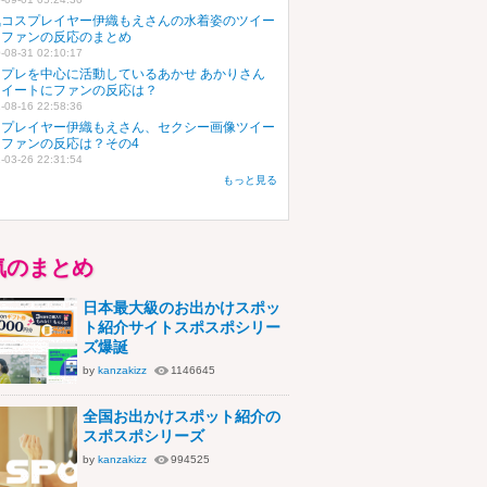
気コスプレイヤー伊織もえさんの水着姿のツイー
にファンの反応のまとめ
-08-31 02:10:17
スプレを中心に活動しているあかせ あかりさん
ツイートにファンの反応は？
-08-16 22:58:36
スプレイヤー伊織もえさん、セクシー画像ツイー
にファンの反応は？その4
-03-26 22:31:54
もっと見る
気のまとめ
日本最大級のお出かけスポッ
ト紹介サイトスポスポシリー
ズ爆誕
by
kanzakizz
1146645
全国お出かけスポット紹介の
スポスポシリーズ
by
kanzakizz
994525