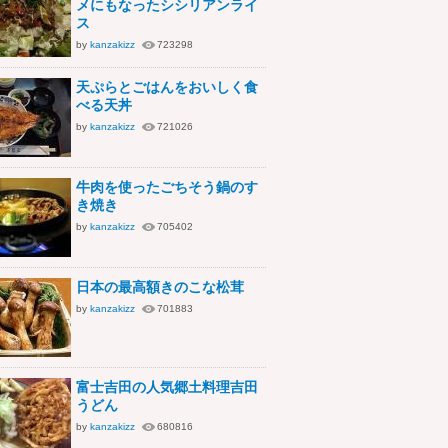
メにもなったシシリアンライ
ス
by
kanzakizz
723298
天ぷらとごはんをおいしく食
べる天丼
by
kanzakizz
721026
牛肉を使ったごちそう鍋のす
き焼き
by
kanzakizz
705402
日本の最高額きのこな松茸
by
kanzakizz
701883
富士吉田の人気郷土料理吉田
うどん
by
kanzakizz
680816