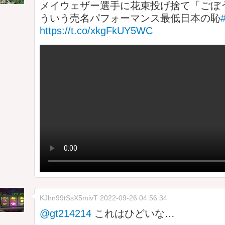
メイウェザー選手に花束投げ捨て「ごぼ
ういう売名パフォーマンス最低日本の恥
https://t.co/xkgFkUY5WC
KJhn99tSsX5mivT
2022-09-26 04:56:34
@gt214214
これはひどいな…