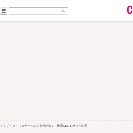
トップ
> メイウェザーへの花束投げ捨て 榊原CEOも怒りと謝罪