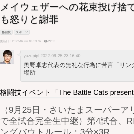
メイウェザーへの花束投げ捨て
も怒りと謝罪
格闘技
スポーツ
更新日：2022-09-26 06:53:39
2253
yuzupipl 2022-09-25 23:16:40
奥野卓志代表の無礼な行為に苦言「リン
場所」
格闘技イベント「The Battle Cats present
（9月25日・さいたまスーパーアリ
で全試合完全生中継）第4試合、RI
ングバウトルール：3分×3R