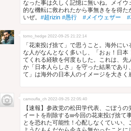
なった事は久しく記憶に無いね。メイウ
的な機転に救われたから事無きをを得た
いぜ。
#超rizin
#愚行
#メイウェザー
tomo_hedge
2022-09-25 21:22:14
「花束投げ捨て」で思うこと。海外にい
な人がなんとなく多いし、「おぉ！日本
てくれる経験を何度もした。これは、先
か「日本人らしさ」を守った結果であり
て」は海外の日本人のイメージを大きく
camoufla_ch
2022-09-25 22:05:40
【速報】参政党の松田学代表、ごぼうの
イートを削除するw今回の花束投げ捨て
とを恐れた可能性！心配しなくていい、
ようなもんだから今さら無かったことに