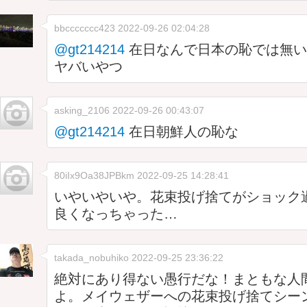
bbccccccc423
2022-09-26 02:04:28
@gt214214
在日なんで日本の恥では無い
ヤバいやつ
asking_2106
2022-09-26 00:43:07
@gt214214
在日朝鮮人の恥な
80iIx9Oa38JPBkm
2022-09-25 14:28:41
いやいやいや。花束投げ捨てがショック
良くなっちゃった…
takada_nobuhiko
2022-09-25 23:36:22
絶対にあり得ない愚行だな！まともな人
よ。メイウェザーへの花束投げ捨てシー