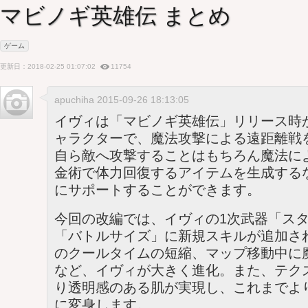
マビノギ英雄伝 まとめ
ゲーム
更新日：2018-02-25 01:07:02
11754
apuchiha 2015-09-26 18:13:05
イヴィは「マビノギ英雄伝」リリース時
ャラクターで、魔法攻撃による遠距離戦
自ら敵へ攻撃することはもちろん魔法に
金術で体力回復するアイテムを生成する
にサポートすることができます。
今回の改編では、イヴィの1次武器「スタ
「バトルサイズ」に新規スキルが追加さ
のクールタイムの短縮、マップ移動中に
など、イヴィが大きく進化。また、テク
り透明感のある肌が実現し、これまでよ
に変身します。