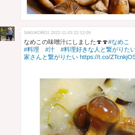
SAKUKOBO1
2022-11-03 22:12:09
なめこの味噌汁にしました🍄🍄
#なめこ
#料理
#汁
#料理好きな人と繋がりた
家さんと繋がりたい
https://t.co/ZTcnkj