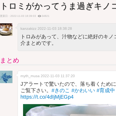
トロミがかってうま過ぎキノ
更新日：2022-11-03 18:39:03
34821
kanzakizz 2022-11-03 18:38:28
トロみがあって、汁物などに絶好のキノ
介まとめです。
まとめ
myth_musa
2022-11-03 11:37:20
Jアラートで驚いたので、落ち着くため
ご覧下さい。
#きのこ
#かわいい
#育成中
https://t.co/4dIjMjEGp4