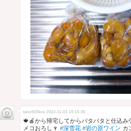
tanu933kira
2022-11-03 19:15:30
🍁🍎から帰宅してからバタバタと仕込み
メコおろし🍷
#深雪花
#岩の原ワイン
カ