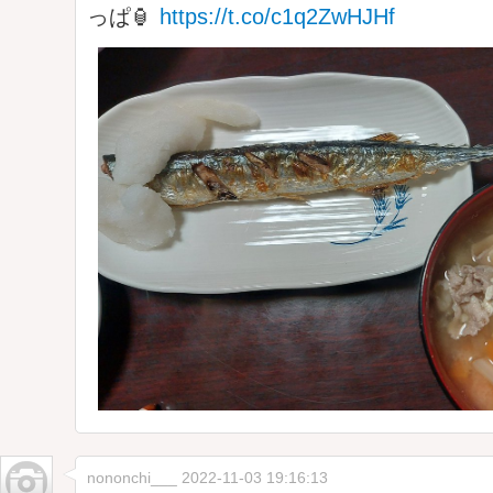
っぱ🏮
https://t.co/c1q2ZwHJHf
nononchi___
2022-11-03 19:16:13