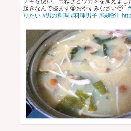
ノキを使い、玉ねぎとワカメを加えまし
起きなんで寝ます😪おやすみなさい😴
りたい
#男の料理
#料理男子
#味噌汁
htt