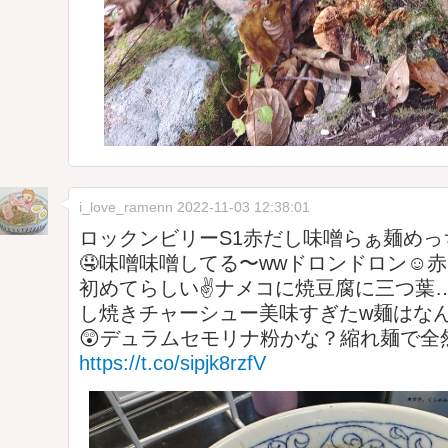
i_love_ramenn
2022-11-03 12:38:01
ロックンビリーS1赤だし味噌らぁ麺めっ
🤤味噌味噌してる〜wwドロンドロン☺
初めてらしい✌ナメコに焼豆腐に三つ葉
し焼きチャーシュー美味すぎたw麺はな
😲デュラムセモリナ粉かな？縮れ麺で全
https://t.co/sipjk8rzfV