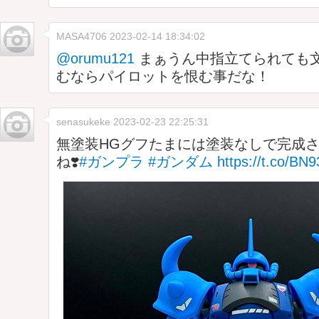
MASA4706
2023-02-14 18:34:02
@orumu121
まぁうん中指立てられても
むならパイロットを恨む事だな！
senasukeke
2023-02-23 22:25:31
無塗装HGグフたまには塗装なしで完成
ね❣️
#ガンプラ
#ガンダム
https://t.co/BN