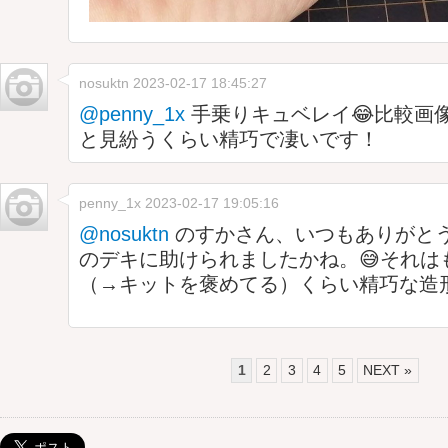
nosuktn
2023-02-17 18:45:27
@penny_1x
手乗りキュベレイ😂比較画像
と見紛うくらい精巧で凄いです！
penny_1x
2023-02-17 19:05:16
@nosuktn
のすかさん、いつもありがと
のデキに助けられましたかね。😅それは
（→キットを褒めてる）くらい精巧な造
1
2
3
4
5
NEXT »