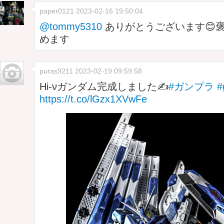
paper0121
2023-02-16 19:50:04
@tommy5310
ありがとうございます😊
めます
puras9211
2023-02-19 09:59:58
Hi-νガンダム完成しました✍️
#ガンプラ
#
https://t.co/lGzx1XVwFe