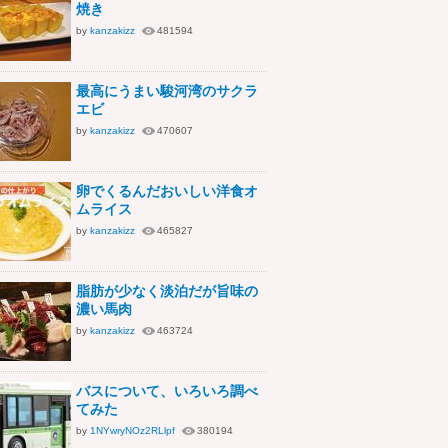
焼き
by
kanzakizz
481594
最高にうまい駿河湾のサクラ
エビ
by
kanzakizz
470607
卵でくるんだおいしい洋食オ
ムライス
by
kanzakizz
465827
脂肪が少なく淡泊だが旨味の
濃い馬肉
by
kanzakizz
463724
バスについて、いろいろ調べ
てみた
by
1NYwryNOz2RLlpf
380194