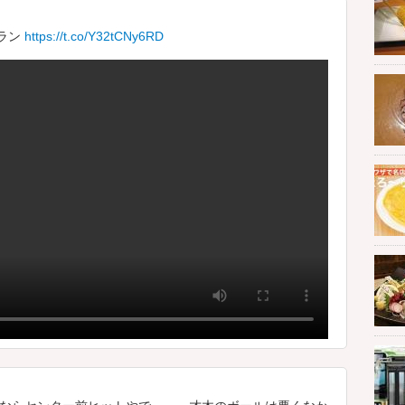
ラン
https://t.co/Y32tCNy6RD