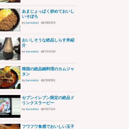
あまじょっぱく炒めておいし
いそぼろ
by
kanzakizz
680315
おいしそうな絶品しらす丼紹
介
by
kanzakizz
510194
韓国の絶品鍋料理のカムジャ
タン
by
kanzakizz
508361
セブンイレブン限定の絶品ド
リンクスラーピー
by
kanzakizz
507110
フワフワ食感でおいしい玉子