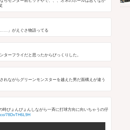
ならセンター前ヒットやで、、、才木のボールは悪くなか
笑
……」がえぐさ物語ってる
ンターフライだと思ったからびっくりした。
されながらグリーンモンスターを越えた男だ面構えが違う
の時ぴょんぴょんしながら一斉に打球方向に向いちゃうの仔
/t.co/78DvTH6L9H