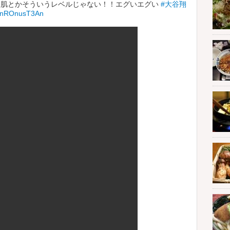
鳥肌とかそういうレベルじゃない！！エグいエグい
#大谷翔
co/nROnusT3An