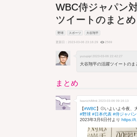
WBC侍ジャパン
ツイートのまとめ
野球
スポーツ
大谷翔平
更新日：2023-03-06 23:16:29
2569
yuzupipl 2023-03-06 22:42:27
大谷翔平の活躍ツイートのま
まとめ
IwanichiMmk
2023-03-06 09:16:13
【
#WBC
】⚾いよいよ今夜、大
#野球
#日本代表
#侍ジャパン
2023年3月6日付より
https://t