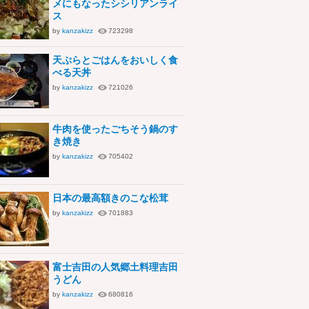
メにもなったシシリアンライ
ス
by
kanzakizz
723298
天ぷらとごはんをおいしく食
べる天丼
by
kanzakizz
721026
牛肉を使ったごちそう鍋のす
き焼き
by
kanzakizz
705402
日本の最高額きのこな松茸
by
kanzakizz
701883
富士吉田の人気郷土料理吉田
うどん
by
kanzakizz
680816