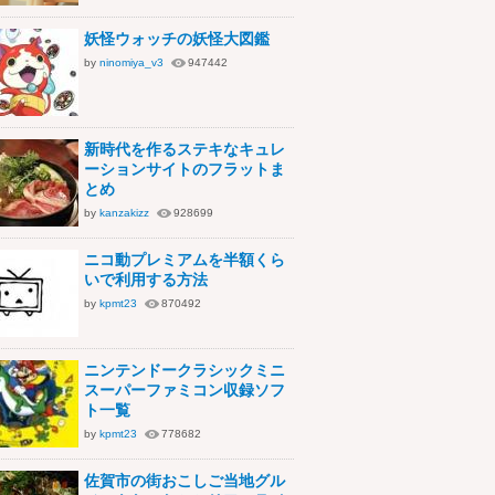
妖怪ウォッチの妖怪大図鑑
by
ninomiya_v3
947442
新時代を作るステキなキュレ
ーションサイトのフラットま
とめ
by
kanzakizz
928699
ニコ動プレミアムを半額くら
いで利用する方法
by
kpmt23
870492
ニンテンドークラシックミニ
スーパーファミコン収録ソフ
ト一覧
by
kpmt23
778682
佐賀市の街おこしご当地グル