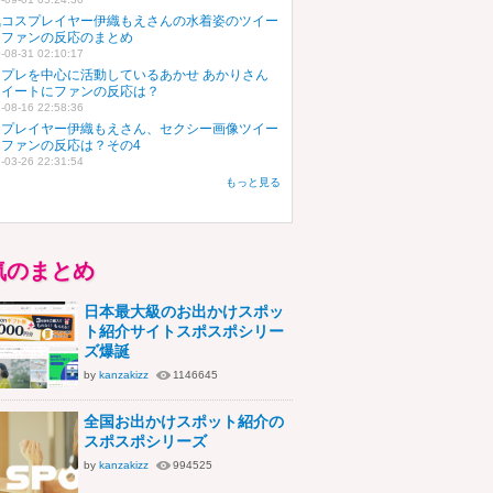
気コスプレイヤー伊織もえさんの水着姿のツイー
にファンの反応のまとめ
-08-31 02:10:17
スプレを中心に活動しているあかせ あかりさん
ツイートにファンの反応は？
-08-16 22:58:36
スプレイヤー伊織もえさん、セクシー画像ツイー
にファンの反応は？その4
-03-26 22:31:54
もっと見る
気のまとめ
日本最大級のお出かけスポッ
ト紹介サイトスポスポシリー
ズ爆誕
by
kanzakizz
1146645
全国お出かけスポット紹介の
スポスポシリーズ
by
kanzakizz
994525