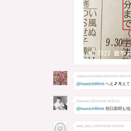
m2Nwra1SL4taI9O
2023-03-07 05:47:1
@IwanichiMmk
へえ🎵考えて
SHaruhito
2023-03-06 18:53:15
@IwanichiMmk
朝日新聞も地
mmkr_ksar_4
2023-03-06 19:04:20