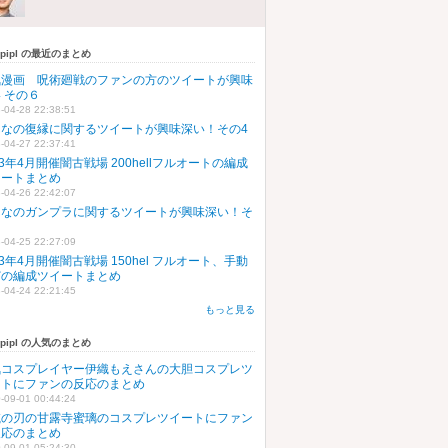
upipl の最近のまとめ
気漫画 呪術廻戦のファンの方のツイートが興味
 その６
-04-28 22:38:51
んなの復縁に関するツイートが興味深い！その4
-04-27 22:37:41
23年4月開催闇古戦場 200hellフルオートの編成
イートまとめ
-04-26 22:42:07
んなのガンプラに関するツイートが興味深い！そ
５
-04-25 22:27:09
23年4月開催闇古戦場 150hel フルオート、手動
どの編成ツイートまとめ
-04-24 22:21:45
もっと見る
upipl の人気のまとめ
気コスプレイヤー伊織もえさんの大胆コスプレツ
ートにファンの反応のまとめ
-09-01 00:44:24
滅の刃の甘露寺蜜璃のコスプレツイートにファン
反応のまとめ
-09-01 05:24:30