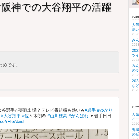
対阪神での大谷翔平の活躍
yuz
人
深い
2023
み
2023
20
ツ
2023
とめです。
み
の
2023
20
な
2023
yuz
谷選手が実戦出場!? テレビ番組欄も熱い🔥
#岩手
#ゆかり
人
#大谷翔平
#佐
々木朗希
#山川穂高
#がんばれ
▼岩手日日
イ
.co/rFfeAtxisl
2020
鬼
の
2020