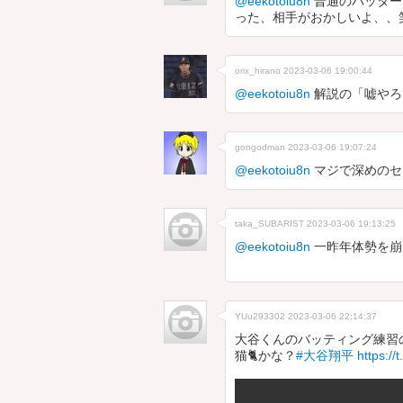
@eekotoiu8n
普通のバッター
った、相手がおかしいよ、、
orix_hirano
2023-03-06 19:00:44
@eekotoiu8n
解説の「嘘やろ
gongodman
2023-03-06 19:07:24
@eekotoiu8n
マジで深めのセ
taka_SUBARIST
2023-03-06 19:13:25
@eekotoiu8n
一昨年体勢を崩
YUu293302
2023-03-06 22:14:37
大谷くんのバッティング練習
猫🐈かな？
#大谷翔平
https:/