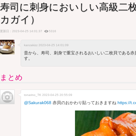
寿司に刺身においしい高級二
カガイ）
更新日：2023-04-25 14:01:37
5316
kanzakizz 2023-04-25 14:01:09
昔から、寿司、刺身で重宝されるおいしい二枚貝である赤
す。
まとめ
tonarino_TK
2023-04-25 20:55:09
@Sakurak068
赤貝のおかわり貼っておきますね
https://t