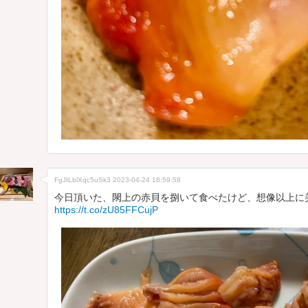
FgJILblXqc5uSk3
2023-04-24 18:59:58
今日頂いた、閖上の赤貝を捌いて食べたけど、想像以上に
https://t.co/zU85FFCujP