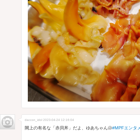
daccon_idol
2023-04-24 12:16:04
閖上の有名な「赤貝丼」だよ、ゆあちゃん🐚
#MPFエンタ