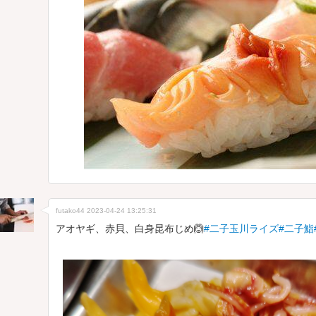
futako44
2023-04-24 13:25:31
アオヤギ、赤貝、白身昆布じめ🙆
#二子玉川ライズ
#二子鮨