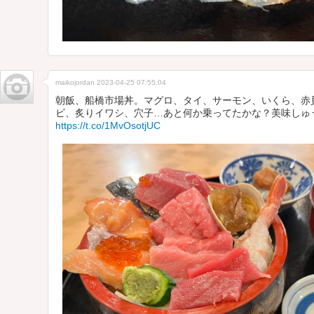
maikojordan
2023-04-25 07:55:04
朝飯、船橋市場丼。マグロ、タイ、サーモン、いくら、赤
ビ、炙りイワシ、穴子…あと何か乗ってたかな？美味しゅう
https://t.co/1MvOsotjUC