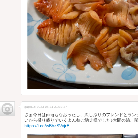
gajiro15
2023-04-24 21:32:27
さぁ今日はpingもなおったし、久しぶりのフレンドとラ
いから盛り盛りでいくよん👍ご馳走様でした♪大間の鮪、閖
https://t.co/wBhzSVvjrE