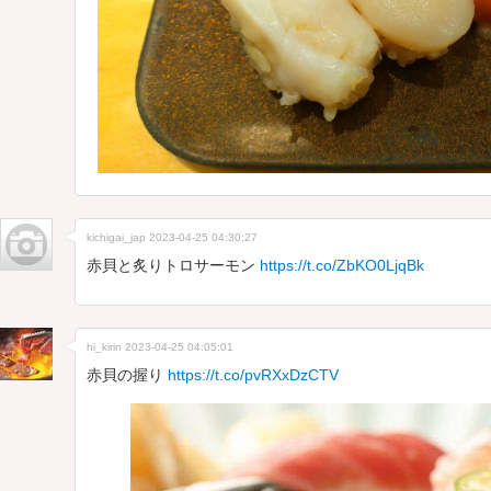
kichigai_jap
2023-04-25 04:30:27
赤貝と炙りトロサーモン
https://t.co/ZbKO0LjqBk
hi_kirin
2023-04-25 04:05:01
赤貝の握り
https://t.co/pvRXxDzCTV