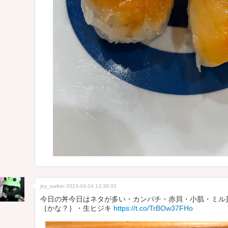
jey_walker
2023-04-24 13:38:02
今日の丼今日はネタが多い・カンパチ・赤貝・小肌・ミル
｛かな？｝・生ヒジキ
https://t.co/TrBOw37FHo