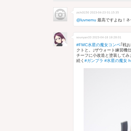
zichi3150
2023-04-23 01:15:35
@luvnemu
最高ですよね！ネ
sounyan33
2023-04-18 19:28:01
#FMC水星の魔女コンペ
｢戦
クトと。｣ザウォート練習機仕
チーフに小改造と塗装してみ
続く
#ガンプラ
#水星の魔女
h