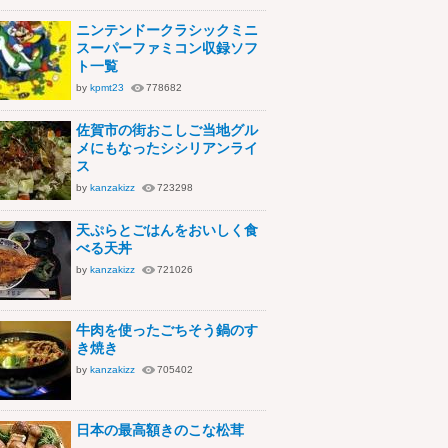
ニンテンドークラシックミニ
スーパーファミコン収録ソフ
ト一覧
by
kpmt23
778682
佐賀市の街おこしご当地グル
メにもなったシシリアンライ
ス
by
kanzakizz
723298
天ぷらとごはんをおいしく食
べる天丼
by
kanzakizz
721026
牛肉を使ったごちそう鍋のす
き焼き
by
kanzakizz
705402
日本の最高額きのこな松茸