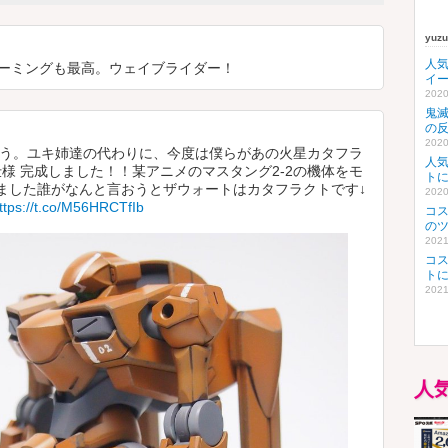
yuz
人
ーミングも最高。ウェイブライダー！
イ
2020
鬼
の
2020
おう。ユキ姉達の代わりに、今度は僕らがあの火星カタフラ
人
様 完成しました！！某アニメのマスタング2-2の機体をモ
ト
ました誰がなんと言おうとザウォートはカタフラクトです↓
2020
ttps://t.co/M56HRCTfIb
コ
の
2021
コ
ト
2021
人