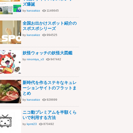
ズ爆誕
by
kanzakizz
1146645
全国お出かけスポット紹介の
スポスポシリーズ
by
kanzakizz
994525
妖怪ウォッチの妖怪大図鑑
by
ninomiya_v3
947442
新時代を作るステキなキュレ
ーションサイトのフラットま
とめ
by
kanzakizz
928699
ニコ動プレミアムを半額くら
いで利用する方法
by
kpmt23
870492