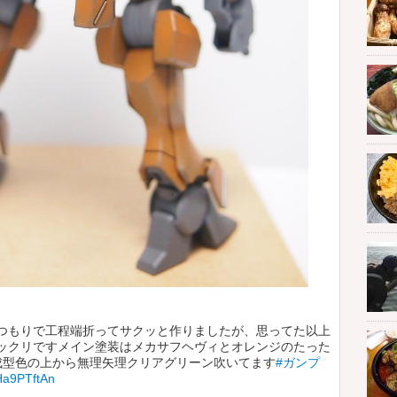
つもりで工程端折ってサクッと作りましたが、思ってた以上
ックリですメイン塗装はメカサフヘヴィとオレンジのたった
成型色の上から無理矢理クリアグリーン吹いてます
#ガンプ
NHa9PTftAn