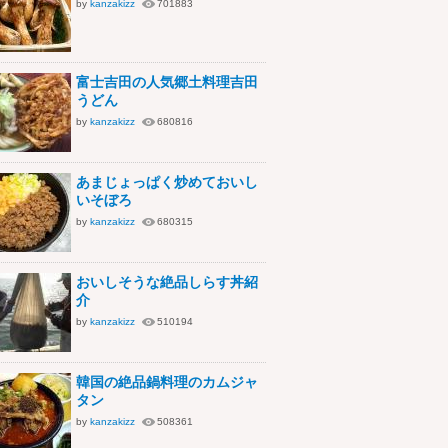
by
kanzakizz
701883
富士吉田の人気郷土料理吉田
うどん
by
kanzakizz
680816
あまじょっぱく炒めておいし
いそぼろ
by
kanzakizz
680315
おいしそうな絶品しらす丼紹
介
by
kanzakizz
510194
韓国の絶品鍋料理のカムジャ
タン
by
kanzakizz
508361