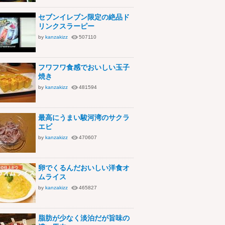
セブンイレブン限定の絶品ド
リンクスラーピー
by
kanzakizz
507110
フワフワ食感でおいしい玉子
焼き
by
kanzakizz
481594
最高にうまい駿河湾のサクラ
エビ
by
kanzakizz
470607
卵でくるんだおいしい洋食オ
ムライス
by
kanzakizz
465827
脂肪が少なく淡泊だが旨味の