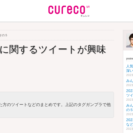
その５
に関するツイートが興味
yuz
人
深い
2023
み
2023
20
ツ
2023
た方のツイートなどのまとめです。上記のタグガンプラで他
み
の
2023
20
な
2023