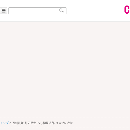
トップ
> 刀剣乱舞 打刀男士 へし切長谷部 コスプレ衣装