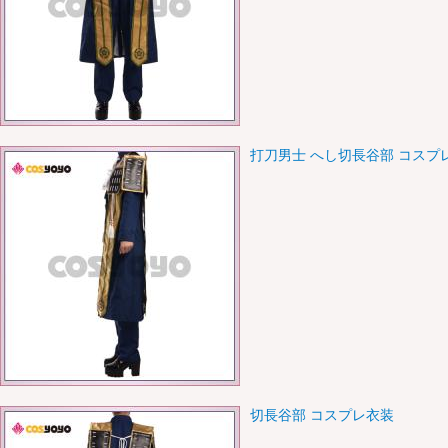
打刀男士 へし切長谷部 コスプ
切長谷部 コスプレ衣装