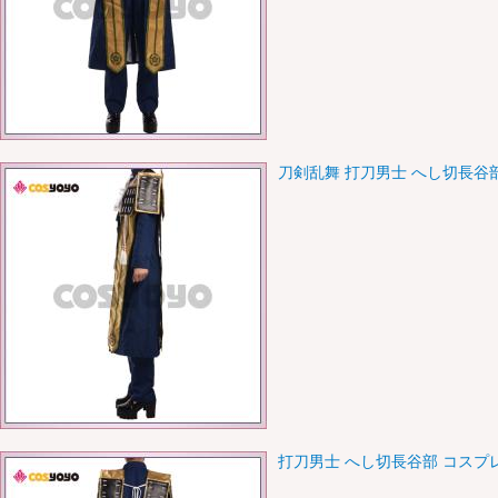
刀剣乱舞 打刀男士 へし切長谷
打刀男士 へし切長谷部 コスプ