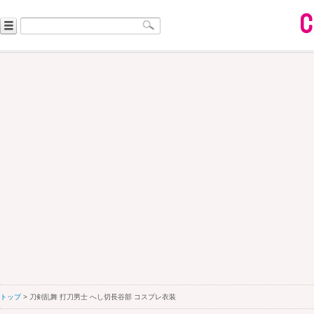
トップ
> 刀剣乱舞 打刀男士 へし切長谷部 コスプレ衣装