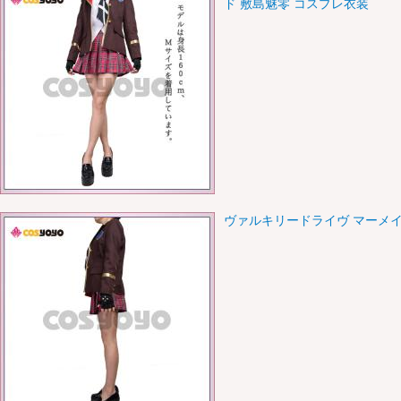
ド 敷島魅零 コスプレ衣装
ヴァルキリードライヴ マーメイ