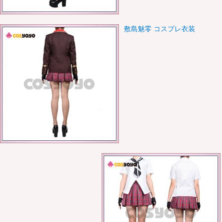
敷島魅零 コスプレ衣装