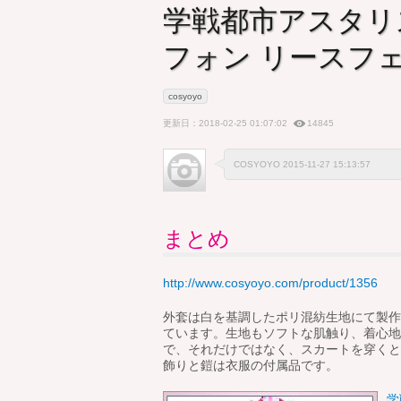
学戦都市アスタリ
フォン リースフ
cosyoyo
更新日：2018-02-25 01:07:02
14845
COSYOYO 2015-11-27 15:13:57
まとめ
http://www.cosyoyo.com/product/1356
外套は白を基調したポリ混紡生地にて製作
ています。生地もソフトな肌触り、着心地
で、それだけではなく、スカートを穿くと
飾りと鎧は衣服の付属品です。
学