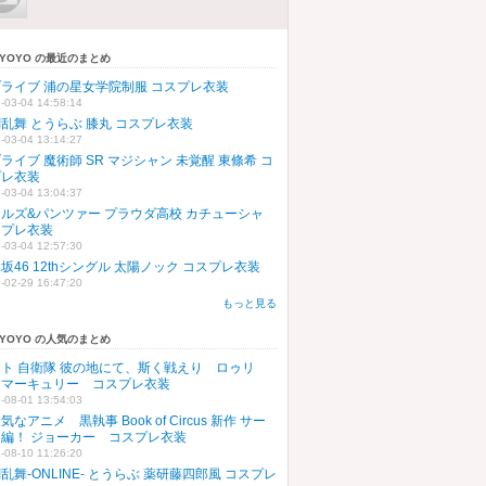
SYOYO の最近のまとめ
ライブ 浦の星女学院制服 コスプレ衣装
-03-04 14:58:14
乱舞 とうらぶ 膝丸 コスプレ衣装
-03-04 13:14:27
ライブ 魔術師 SR マジシャン 未覚醒 東條希 コ
プレ衣装
-03-04 13:04:37
ルズ&パンツァー プラウダ高校 カチューシャ
スプレ衣装
-03-04 12:57:30
坂46 12thシングル 太陽ノック コスプレ衣装
-02-29 16:47:20
もっと見る
SYOYO の人気のまとめ
ト 自衛隊 彼の地にて、斯く戦えり ロゥリ
・マーキュリー コスプレ衣装
-08-01 13:54:03
気なアニメ 黒執事 Book of Circus 新作 サー
ス編！ ジョーカー コスプレ衣装
-08-10 11:26:20
乱舞-ONLINE- とうらぶ 薬研藤四郎風 コスプレ