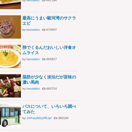
by
kanzakizz
481594
最高にうまい駿河湾のサクラ
エビ
by
kanzakizz
470607
卵でくるんだおいしい洋食オ
ムライス
by
kanzakizz
465827
脂肪が少なく淡泊だが旨味の
濃い馬肉
by
kanzakizz
463724
バスについて、いろいろ調べ
てみた
by
1NYwryNOz2RLlpf
380194