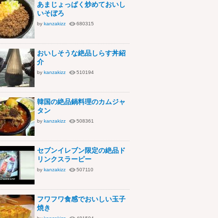
あまじょっぱく炒めておいし
いそぼろ
by
kanzakizz
680315
おいしそうな絶品しらす丼紹
介
by
kanzakizz
510194
韓国の絶品鍋料理のカムジャ
タン
by
kanzakizz
508361
セブンイレブン限定の絶品ド
リンクスラーピー
by
kanzakizz
507110
フワフワ食感でおいしい玉子
焼き