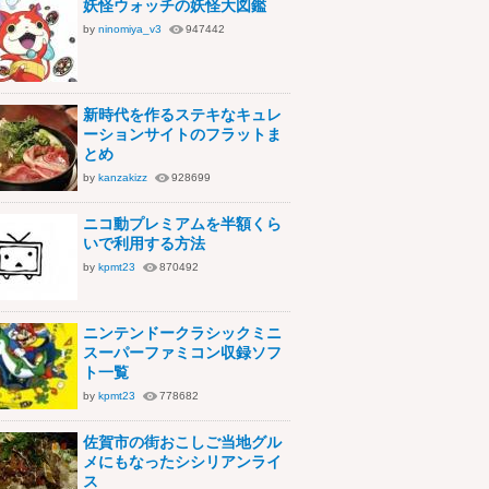
妖怪ウォッチの妖怪大図鑑
by
ninomiya_v3
947442
新時代を作るステキなキュレ
ーションサイトのフラットま
とめ
by
kanzakizz
928699
ニコ動プレミアムを半額くら
いで利用する方法
by
kpmt23
870492
ニンテンドークラシックミニ
スーパーファミコン収録ソフ
ト一覧
by
kpmt23
778682
佐賀市の街おこしご当地グル
メにもなったシシリアンライ
ス