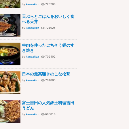
by
kanzakizz
723298
天ぷらとごはんをおいしく食
べる天丼
by
kanzakizz
721026
牛肉を使ったごちそう鍋のす
き焼き
by
kanzakizz
705402
日本の最高額きのこな松茸
by
kanzakizz
701883
富士吉田の人気郷土料理吉田
うどん
by
kanzakizz
680816