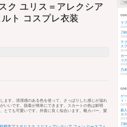
スク ユリス＝アレクシア
ェルト コスプレ衣装
CO
ラブ
2016
刀剣
2016
ラブ
ス
2016
ガー
コ
2016
乃木
2016
CO
ゲー
します。清潔感のある色を使って、さっぱりした感じが溢れ
ィ
2015
がいいです。脱着が簡単にできます。スカートの色は鮮明
超人
、とても可愛いです。外套に良く似合います。靴カバー、髪
カ
2015
刀剣
戦都市アスタリスク ユリス＝アレクシア フォン リースフェ