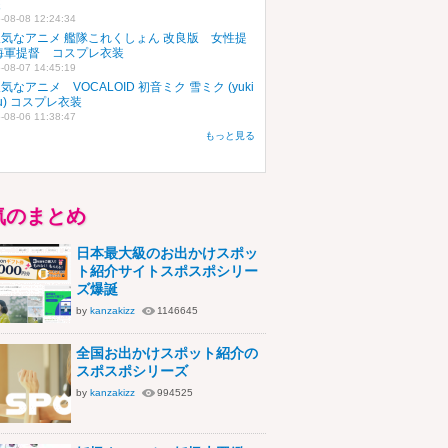
装
-08-08 12:24:34
気なアニメ 艦隊これくしょん 改良版 女性提
海軍提督 コスプレ衣装
-08-07 14:45:19
気なアニメ VOCALOID 初音ミク 雪ミク (yuki
ku) コスプレ衣装
-08-06 11:38:47
もっと見る
気のまとめ
日本最大級のお出かけスポッ
ト紹介サイトスポスポシリー
ズ爆誕
by
kanzakizz
1146645
全国お出かけスポット紹介の
スポスポシリーズ
by
kanzakizz
994525